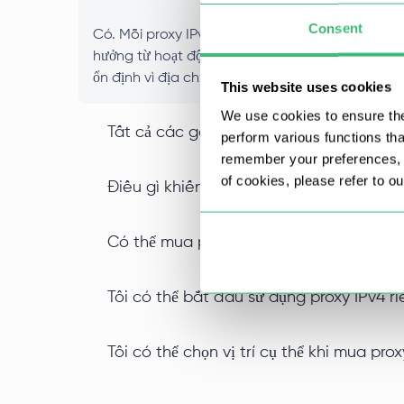
Consent
Có. Mỗi proxy IPv4 bạn mua sẽ được gán độc quy
hưởng từ hoạt động của người dùng khác và danh 
ổn định vì địa chỉ IP đó chỉ thuộc về riêng bạn.
This website uses cookies
We use cookies to ensure the
Tất cả các gói dịch vụ có hỗ trợ proxy
perform various functions th
remember your preferences, a
of cookies, please refer to o
Điều gì khiến proxy IPv4 datacenter khá
Có thể mua proxy IPv4 số lượng lớn với
Tôi có thể bắt đầu sử dụng proxy IPv4 
Tôi có thể chọn vị trí cụ thể khi mua pro