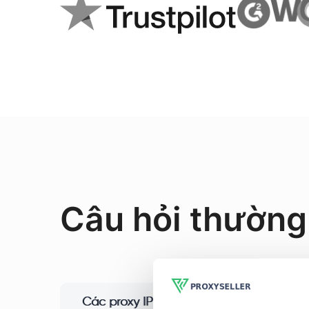
Câu hỏi thường
Các proxy IPv4 riêng tư này có được d