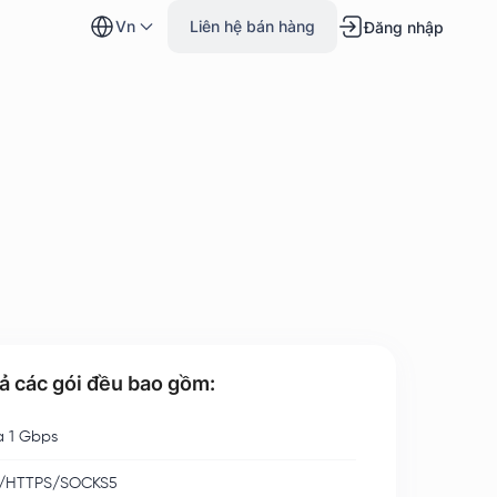
vn
Liên hệ bán hàng
Đăng nhập
cả các gói đều bao gồm:
a 1 Gbps
/HTTPS/SOCKS5