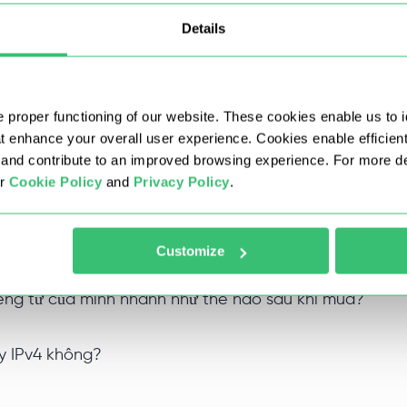
Details
ền cho tài khoản của bạn trong toàn bộ thời gian thuê. Điều 
tiếng IP của bạn luôn được duy trì sạch sẽ trong suốt thời gi
 proper functioning of our website. These cookies enable us to i
 IPv4 SOCKS5 không?
at enhance your overall user experience. Cookies enable efficien
nd contribute to an improved browsing experience. For more det
ur
Cookie Policy
and
Privacy Policy
.
c với các loại proxy khác?
 mức chiết khấu không?
Customize
riêng tư của mình nhanh như thế nào sau khi mua?
xy IPv4 không?