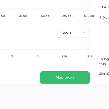
Thời 
cái.
75
cái.
100
cái.
250
cái.
500
cái.
Hỗ tr
1 tuần
3 th
6 th
9 th
12 th
Chúng
nhận
:
Liên h
Mua proxy