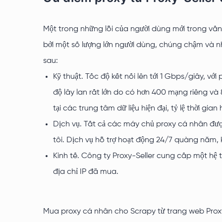
Một trong những lỗi của người dùng mới trong vấn 
bởi một số lượng lớn người dùng, chúng chậm và 
sau:
Kỹ thuật. Tốc độ kết nối lên tới 1 Gbps/giây, vớ
độ lây lan rất lớn do có hơn 400 mạng riêng và
tại các trung tâm dữ liệu hiện đại, tỷ lệ thời gian
Dịch vụ. Tất cả các máy chủ proxy cá nhân đượ
tôi. Dịch vụ hỗ trợ hoạt động 24/7 quàng năm,
Kinh tế. Công ty Proxy-Seller cung cấp một hệ t
địa chỉ IP đã mua.
Mua proxy cá nhân cho Scrapy từ trang web Proxy-