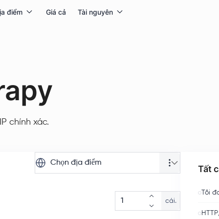
ịa điểm
Giá cả
Tài nguyên
rapy
IP chính xác.
Chọn địa điểm
Tất 
Tối đ
cái.
HTTP