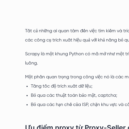
Tất cả những ai quan tâm đến việc tìm kiếm và trí
các công cụ trích xuất hiệu quả với khả năng bỏ 
Scrapy là một khung Python có mã mở như một trình
luồng.
Một phần quan trọng trong công việc nó là các m
Tăng tốc độ trích xuất dữ liệu;
Bỏ qua các thuật toán bảo mật, captcha;
Bỏ qua các hạn chế của ISP, chặn khu vực và cấ
Ưu điểm proxy từ Proxy-Seller