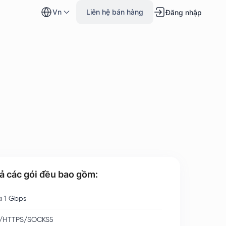
vn
Liên hệ bán hàng
Đăng nhập
cả các gói đều bao gồm:
a 1 Gbps
/HTTPS/SOCKS5