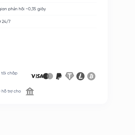
gian phản hồi ~0,35 giây
ợ 24/7
 tôi chấp
ệ hỗ trợ cho