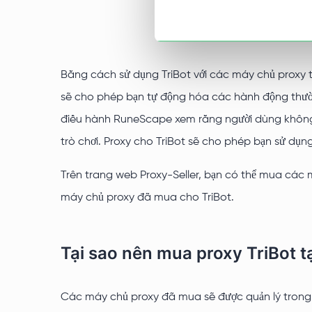
Bằng cách sử dụng TriBot với các máy chủ proxy t
sẽ cho phép bạn tự động hóa các hành động thườ
điều hành RuneScape xem rằng người dùng không s
trò chơi. Proxy cho TriBot sẽ cho phép bạn sử dụ
Trên trang web Proxy-Seller, bạn có thể mua các 
máy chủ proxy đã mua cho TriBot.
Tại sao nên mua proxy TriBot tạ
Các máy chủ proxy đã mua sẽ được quản lý trong 