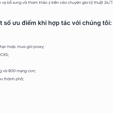
 vụ bổ sung và tham khảo ý kiến ​​của chuyên gia kỹ thuật 24/7.
 số ưu điểm khi hợp tác với chúng tôi:
 hạn hoặc mua gói proxy;
OCKS;
ng và 800 mạng con;
iều thành phố;
.