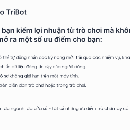
o TriBot
bạn kiếm lợi nhuận từ trò chơi mà khô
 mở ra một số ưu điểm cho bạn:
 thể tự động nhận các kỹ năng mới, trải qua các nhiệm vụ, kh
h ẩn dữ liệu đáng tin cậy của người dùng.
ồ sơ không giới hạn trên một máy tính.
trên diễn đàn trò chơi hoặc trong trò chơi.
oản đa ngành, đa cửa sổ - tất cả những ưu điểm trò chơi này c