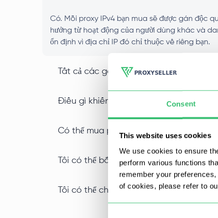
Có. Mỗi proxy IPv4 bạn mua sẽ được gán độc quy
hưởng từ hoạt động của người dùng khác và danh 
ổn định vì địa chỉ IP đó chỉ thuộc về riêng bạn.
Tất cả các gói dịch vụ có hỗ trợ proxy
Điều gì khiến proxy IPv4 datacenter khá
Consent
Có thể mua proxy IPv4 số lượng lớn với
This website uses cookies
We use cookies to ensure the
Tôi có thể bắt đầu sử dụng proxy IPv4 
perform various functions th
remember your preferences, a
of cookies, please refer to o
Tôi có thể chọn vị trí cụ thể khi mua pro