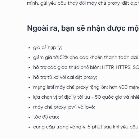
mình, gửi yêu cầu thay đổi máy chủ proxy, đặt dịch
Ngoài ra, bạn sẽ nhận được một
giá cả hợp lý;
giảm giá tới 52% cho các khoản thanh toán dài
hỗ trợ các giao thức phổ biến: HTTP, HTTPS, S
hỗ trợ từ xa với cài đặt proxy;
mạng lưới máy chủ proxy rộng lớn: hơn 400 mạ
lựa chọn vị trí địa lý tối ưu - 50 quốc gia và nh
máy chủ proxy ipv4 và ipv6;
tốc độ cao;
cung cấp trong vòng 4-5 phút sau khi yêu cầu