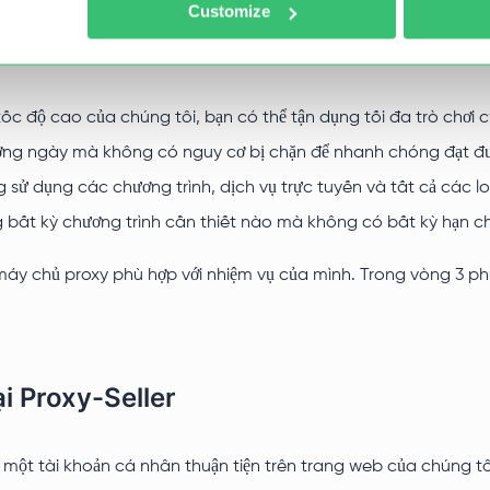
Customize
ốc độ cao của chúng tôi, bạn có thể tận dụng tối đa trò chơi 
ng ngày mà không có nguy cơ bị chặn để nhanh chóng đạt đư
ử dụng các chương trình, dịch vụ trực tuyến và tất cả các lo
ng bất kỳ chương trình cần thiết nào mà không có bất kỳ hạn c
máy chủ proxy phù hợp với nhiệm vụ của mình. Trong vòng 3 ph
i Proxy-Seller
một tài khoản cá nhân thuận tiện trên trang web của chúng tô