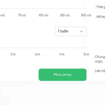
Thời 
cái.
75
cái.
100
cái.
250
cái.
500
cái.
Hỗ tr
1 tuần
3 th
6 th
9 th
12 th
Chúng
nhận
:
Liên h
Mua proxy