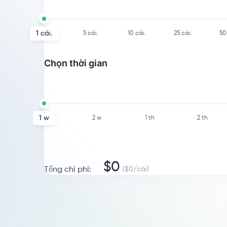
1
cái.
5
cái.
10
cái.
25
cái.
50
Chọn thời gian
1 w
2 w
1 th
2 th
$
0
Tổng chi phí
:
($
0
/
cái
)