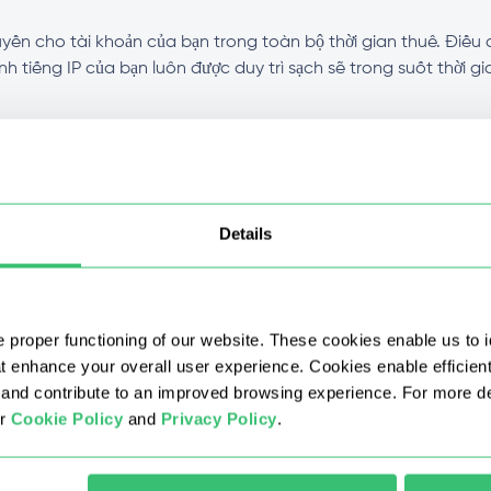
ền cho tài khoản của bạn trong toàn bộ thời gian thuê. Điều 
tiếng IP của bạn luôn được duy trì sạch sẽ trong suốt thời gi
 IPv4 SOCKS5 không?
c với các loại proxy khác?
Details
 mức chiết khấu không?
 proper functioning of our website. These cookies enable us to i
riêng tư của mình nhanh như thế nào sau khi mua?
at enhance your overall user experience. Cookies enable efficien
nd contribute to an improved browsing experience. For more det
ur
Cookie Policy
and
Privacy Policy
.
xy IPv4 không?