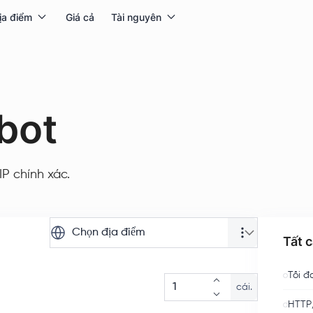
ịa điểm
Giá cả
Tài nguyên
bot
IP chính xác.
Chọn địa điểm
Tất 
Tối đ
cái.
HTTP