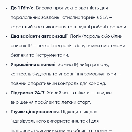
До 1 Гбіт/с
. Висока пропускна здатність для
паралельних завдань і стислих термінів SLA —
коротший час виконання та швидші робочі процеси.
Два варіанти авторизації
. Логін/пароль або білий
список IP — легка інтеграція з існуючими системами
безпеки та інструментами.
Управління в панелі
. Заміна IP, вибір регіону,
контроль з'єднань та управління замовленнями —
повний оперативний контроль для команд.
Підтримка 24/7
. Живий чат та тікети — швидке
вирішення проблем та легкий старт.
Гнучке ціноутворення
. Підходить як для
індивідуального використання, так і для
підприємств, зі знижками на обсяг та термін —