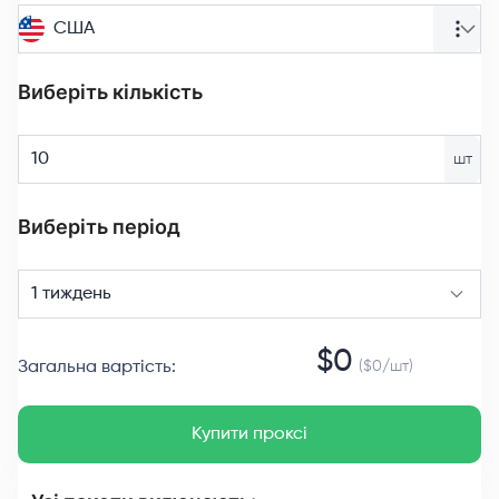
США
Виберіть кількість
шт
Виберіть період
1 тиждень
$
0
Загальна вартість
:
($
0
/
шт
)
Купити проксі