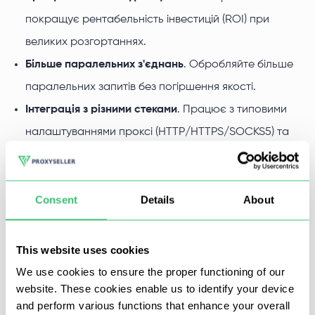
покращує рентабельність інвестицій (ROI) при
великих розгортаннях.
Більше паралельних з'єднань
. Обробляйте більше
паралельних запитів без погіршення якості.
Інтеграція з різними стеками
. Працює з типовими
налаштуваннями проксі (HTTP/HTTPS/SOCKS5) та
стандартними потоками авторизації.
Consent
Details
About
IPv6 поки що підтримується не всюди — деякі сервіси
все ще потребують IPv4. Покриття швидко зростає, і
This website uses cookies
багато сучасних платформ приймають IPv6 або dual-
We use cookies to ensure the proper functioning of our
stack. Обирайте IPv6 для масштабу та економії;
website. These cookies enable us to identify your device
використовуйте IPv4 там, де сайт підтримує лише IPv4.
and perform various functions that enhance your overall