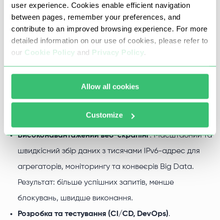
user experience. Cookies enable efficient navigation
between pages, remember your preferences, and
Проксі IPv6 для бізнесу та IT-
contribute to an improved browsing experience. For more
detailed information on our use of cookies, please refer to
завдань
our
Cookie Policy
and
Privacy Policy
.
Проксі IPv6 забезпечують стабільні з'єднання, високу
Allow all cookies
пропускну здатність і величезний пул унікальних IP —
це корисно для аналітики, маркетингу, розробки та
Customize
роботи з контентом.
Високонавантажений веб-скрапінг
. Масштабний та
швидкісний збір даних з тисячами IPv6-адрес для
агрегаторів, моніторингу та конвеєрів Big Data.
Результат: більше успішних запитів, менше
блокувань, швидше виконання.
Розробка та тестування (CI/CD, DevOps)
.