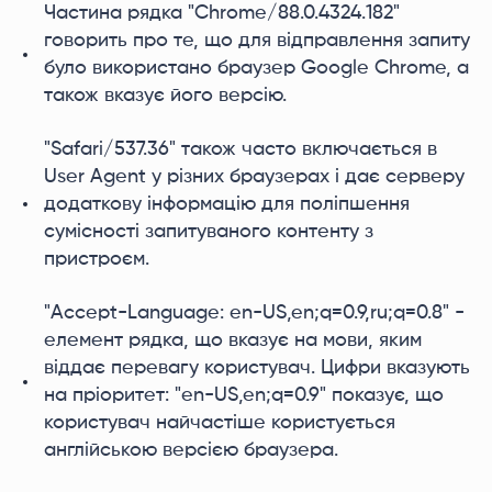
Частина рядка "Chrome/88.0.4324.182"
говорить про те, що для відправлення запиту
було використано браузер Google Chrome, а
також вказує його версію.
"Safari/537.36" також часто включається в
User Agent у різних браузерах і дає серверу
додаткову інформацію для поліпшення
сумісності запитуваного контенту з
пристроєм.
"Accept-Language: en-US,en;q=0.9,ru;q=0.8" -
елемент рядка, що вказує на мови, яким
віддає перевагу користувач. Цифри вказують
на пріоритет: "en-US,en;q=0.9" показує, що
користувач найчастіше користується
англійською версією браузера.