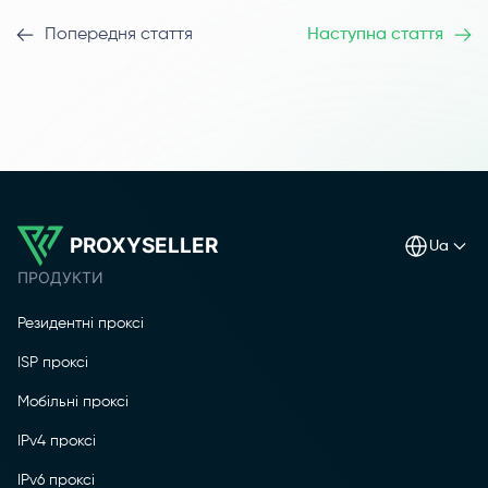
Попередня стаття
Наступна стаття
PROXYSELLER
ua
ПРОДУКТИ
Резидентні проксі
ISP проксі
Мобільні проксі
IPv4 проксі
IPv6 проксі