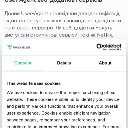
Даний User-Agent необхідний для ідентифікації,
адаптації та управління взаємодією з додатком
на стороні сервера. Як веб-додатки можуть
виступати стримінгові сервіси, такі як Netflix,
Twitch, і YouTube Music. На основі даних із рядка
ідентифікації, сервер може ухвалювати рішення
про надання доступу до певних ресурсів або
Consent
Details
About
функцій програми. Наприклад, він може
надавати нові функції тільки для останньої версії
програми.
This website uses cookies
Такий юзер-агент може виглядати наступним
We use cookies to ensure the proper functioning of our
website. These cookies enable us to identify your device
чином:
and perform various functions that enhance your overall
user experience. Cookies enable efficient navigation
between pages, remember your preferences, and
contribute to an improved browsing experience. For more