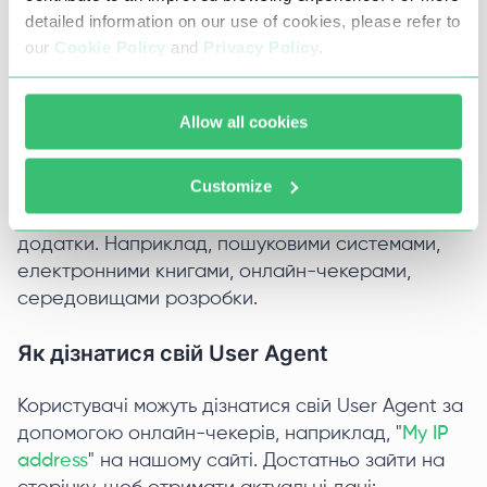
detailed information on our use of cookies, please refer to
З прикладу можна визначити, що запит
our
Cookie Policy
and
Privacy Policy
.
надіслано з пристрою під управлінням Windows
10, і використовується браузер Chrome версії
98.0.4758.102. Також зазначено версію програми
Allow all cookies
YouTube Music (4.39.51).
Customize
Крім перерахованого, User Agent надсилають
на сервер і інші веб-сервіси, пристрої та
додатки. Наприклад, пошуковими системами,
електронними книгами, онлайн-чекерами,
середовищами розробки.
Як дізнатися свій User Agent
Користувачі можуть дізнатися свій User Agent за
допомогою онлайн-чекерів, наприклад, "
My IP
address
" на нашому сайті. Достатньо зайти на