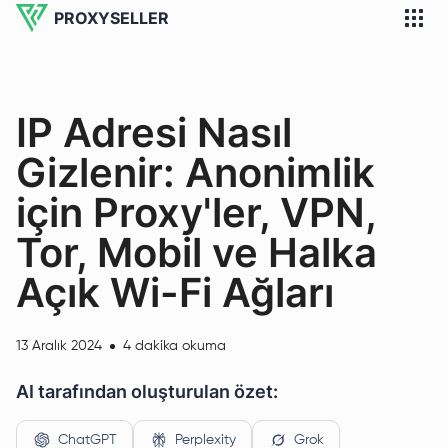
PROXYSELLER
IP Adresi Nasıl
Gizlenir: Anonimlik
için Proxy'ler, VPN,
Tor, Mobil ve Halka
Açık Wi-Fi Ağları
13 Aralık 2024
4 dakika okuma
AI tarafından oluşturulan özet:
ChatGPT
Perplexity
Grok