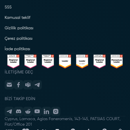
SSS
Kamusal teklif
Gizlilik politikası
Çerez politikası
İade politikası
İLETIŞIME GEÇ
BIZI TAKIP EDIN
Cyprus, Larnaca, Agias Faneromenis, 143-145, PATSIAS COURT,
Flat/Office 201