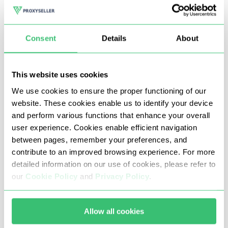
kullanımı internet hızlarını önemli ölçüde
yavaşlatır. Ek olarak, TOR'un çıkış düğümlerini
rastgele ataması, belirli bir bölgeden bir bağlantıyı
Consent
Details
About
garanti etmediği için coğrafi kısıtlamaları atlamak
için verimsiz hale getirebilir. Belirli bir ülke konumu
gerekiyorsa, örneğin
türkiye proxy
ile Türkiye’den
This website uses cookies
bağlantı senaryosu daha tutarlı şekilde simüle
We use cookies to ensure the proper functioning of our
edilebilir.
website. These cookies enable us to identify your device
and perform various functions that enhance your overall
TOR'u kurmak, VPN'ler veya proxy'ler gibi daha
user experience. Cookies enable efficient navigation
basit gizlilik araçlarını kullanmaya kıyasla daha
between pages, remember your preferences, and
karmaşıktır ve daha fazla teknik bilgi ve çaba
contribute to an improved browsing experience. For more
gerektirir. Bu durum, çevrimiçi gizlilik ve güvenliği
detailed information on our use of cookies, please refer to
artırmak için kullanımı daha kolay çözümleri tercih
our
Cookie Policy
and
Privacy Policy
.
edebilecek sıradan kullanıcılar için daha az
erişilebilir hale getirir.
Allow all cookies
Mobil ağ