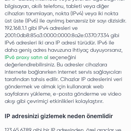
bilgisayarı, akıllı telefonu, tableti veya diğer
cihazları tanımlayan, nokta (IPv4) veya iki nokta
üst üste (IPv6) ile ayrılmış benzersiz bir sayı dizisidir.
192.168.1.1 gibi IPv4 adresleri ve
2001:0db8:85a3:0000:0000:8a2e:0370:7334 gibi
IPv6 adresleri iki ana IP adresi türüdür. IPv6 ile
daha geniş adres havuzuna ihtiyaç duyuyorsanız,
IPv6 proxy satın al
seçeneğini
değerlendirebilirsiniz. Bu adresler cihazlara
internete bağlanırken internet servis sağlayıcıları
tarafından tahsis edilir. Cihazlar IP adreslerini veri
göndermek ve almak için kullanarak web
sayfalarını yükleme, e-posta gönderme ve video
akışı gibi çevrimiçi etkinlikleri kolaylaştırır.
IP adresinizi gizlemek neden önemlidir
123.45.67.89 gibi bir IP adresinden, özel araçlar ve