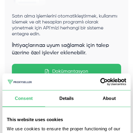
Satın alma işlemlerini otomatikleştirmek, kullanımı
izlemek ve alt hesapları programlı olarak
yönetmek için API'mizi herhangi bir sisteme
entegre edin.
İhtiyaçlarınıza uyum sağlamak için talep
üzerine özel işlevler eklenebilir.
Dokümantasyon
Consent
Details
About
Müşterilerimiz ne diyor
This website uses cookies
We use cookies to ensure the proper functioning of our
Dünya çapında 185.000'den fazla kullanıcı