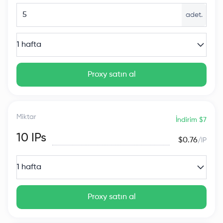
adet.
1 hafta
Proxy satın al
Miktar
İndirim $7
10
IPs
$0.76
/IP
1 hafta
Proxy satın al