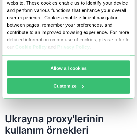
website. These cookies enable us to identify your device
tarafından güvenilir
and perform various functions that enhance your overall
user experience. Cookies enable efficient navigation
between pages, remember your preferences, and
10000 +
contribute to an improved browsing experience. For more
müşterilerden yorumlar
detailed information on our use of cookies, please refer to
our
Cookie Policy
and
Privacy Policy
.
Adımız geçiyor:
Allow all cookies
Customize
Ukrayna proxy'lerinin
kullanım örnekleri