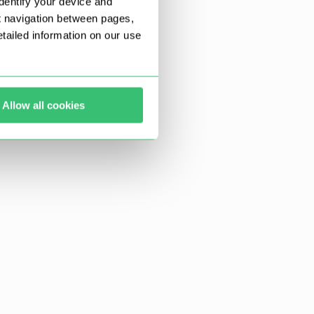
dentify your device and
t navigation between pages,
ailed information on our use
Allow all cookies