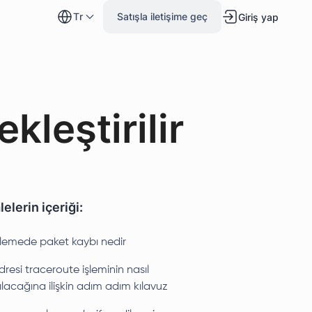
tr
Satışla iletişime geç
Giriş yap
kleştirilir
elerin içeriği:
zlemede paket kaybı nedir
dresi traceroute işleminin nasıl
lacağına ilişkin adım adım kılavuz