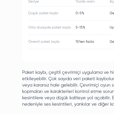
Seviye
Yüzde oranı
Aç
Düşük paket kaybı
0-5%
Ge
Orta düzeyde paket kaybı
5-15%
Uy
Önemli paket kaybı
15'ten fazla
Ge
Paket kaybı, çeşitli çevrimiçi uygulama ve 
etkileyebilir. Çok sayıda veri paketi kaybolu
veya kararsız hale gelebilir. Çevrimiçi oyun
kopmaları ve karakterleri kontrol etme sorunl
kesintilere veya düşük kaliteye yol açabilir.
nedeniyle ses kesintileri, yankılar ve diğer ka