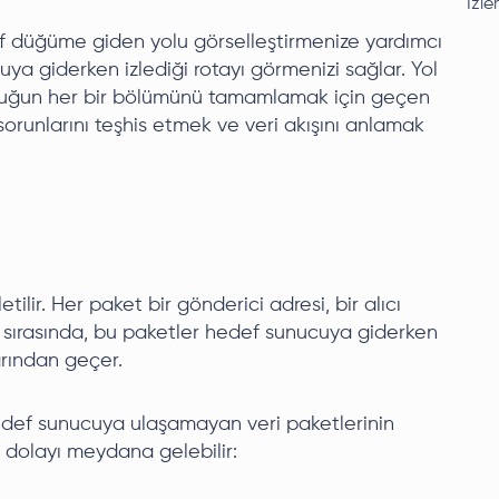
İzle
def düğüme giden yolu görselleştirmenize yardımcı
cuya giderken izlediği rotayı görmenizi sağlar. Yol
uluğun her bir bölümünü tamamlamak için geçen
ğ sorunlarını teşhis etmek ve veri akışını anlamak
tilir. Her paket bir gönderici adresi, bir alıcı
emi sırasında, bu paketler hedef sunucuya giderken
arından geçer.
hedef sunucuya ulaşamayan veri paketlerinin
n dolayı meydana gelebilir: