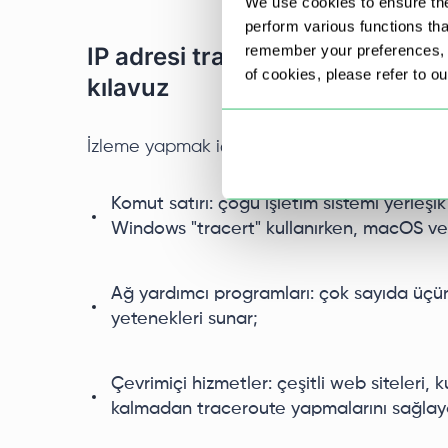
We use cookies to ensure the
perform various functions th
remember your preferences, a
IP adresi traceroute işleminin n
of cookies, please refer to o
kılavuz
İzleme yapmak için çeşitli yöntemler mevcut
Komut satırı: çoğu işletim sistemi yerleşik
Windows "tracert" kullanırken, macOS ve L
Ağ yardımcı programları: çok sayıda üçü
yetenekleri sunar;
Çevrimiçi hizmetler: çeşitli web siteleri, 
kalmadan traceroute yapmalarını sağlayan