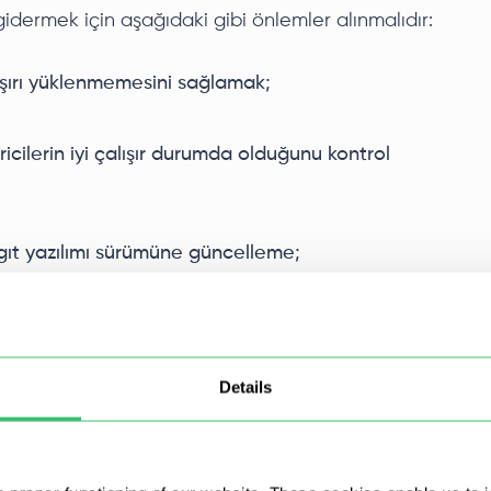
 gidermek için aşağıdaki gibi önlemler alınmalıdır:
 aşırı yüklenmemesini sağlamak;
ricilerin iyi çalışır durumda olduğunu kontrol
ygıt yazılımı sürümüne güncelleme;
niz sağlayıcınızla iletişime geçin.
ına izleme sonuçlarından doğru bir şekilde
Details
Daha kapsamlı bir teşhis için ağ ekipmanının
en geçirilmesi veya özel ağ araçlarının