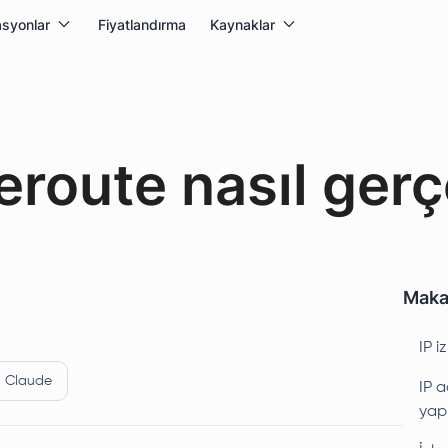
syonlar
Fiyatlandırma
Kaynaklar
eroute nasıl gerçe
Makal
IP i
Claude
IP a
yapı