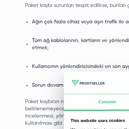
Paket kaybı sorunları tespit edilirse, bunları
Ağın çok fazla cihaz veya aşırı trafik ile
Tüm ağ kablolarının, kartların ve yönlendi
etmek;
Kullanıcının yönlendiricisindeki en son a
Sorun devam ederse ve kendiniz çözemezse
Paket kaybının nedeninin her zaman tek baş
Consent
belirlenemeyeceğini kabul etmek önemlidir. 
incelenmesi, yönlendirici günlüklerinin gözd
This website uses cookies
kullanılması gibi ek adımlar gerekebilir.