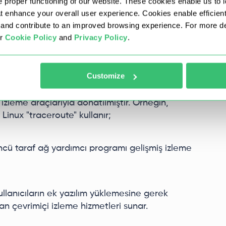
 proper functioning of our website. These cookies enable us to i
at enhance your overall user experience. Cookies enable efficien
nd contribute to an improved browsing experience. For more det
asıl yapılacağına ilişkin adım adım
ur
Cookie Policy
and
Privacy Policy
.
tur:
Customize
 izleme araçlarıyla donatılmıştır. Örneğin,
inux "traceroute" kullanır;
ncü taraf ağ yardımcı programı gelişmiş izleme
kullanıcıların ek yazılım yüklemesine gerek
 çevrimiçi izleme hizmetleri sunar.