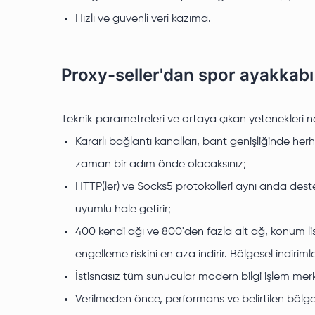
Hızlı ve güvenli veri kazıma.
Proxy-seller'dan spor ayakkabı s
Teknik parametreleri ve ortaya çıkan yetenekleri ne
Kararlı bağlantı kanalları, bant genişliğinde her
zaman bir adım önde olacaksınız;
HTTP(ler) ve Socks5 protokolleri aynı anda deste
uyumlu hale getirir;
400 kendi ağı ve 800'den fazla alt ağ, konum li
engelleme riskini en aza indirir. Bölgesel indiri
İstisnasız tüm sunucular modern bilgi işlem mer
Verilmeden önce, performans ve belirtilen bölge