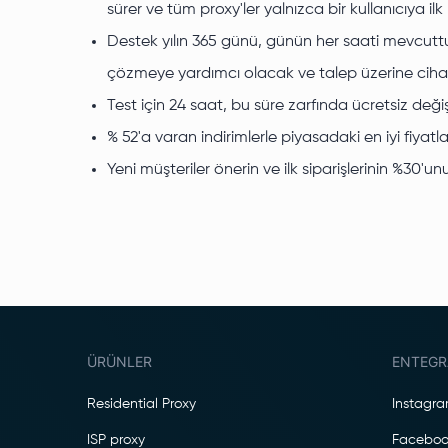
sürer ve tüm proxy'ler yalnızca bir kullanıcıya ilk 
Destek yılın 365 günü, günün her saati mevcuttur
çözmeye yardımcı olacak ve talep üzerine cihazl
Test için 24 saat, bu süre zarfında ücretsiz değ
% 52'a varan indirimlerle piyasadaki en iyi fiyat
Yeni müşteriler önerin ve ilk siparişlerinin %30'
ÜRÜNLER
ENTEGR
Residential Proxy
Instagr
ISP proxy
Faceboo