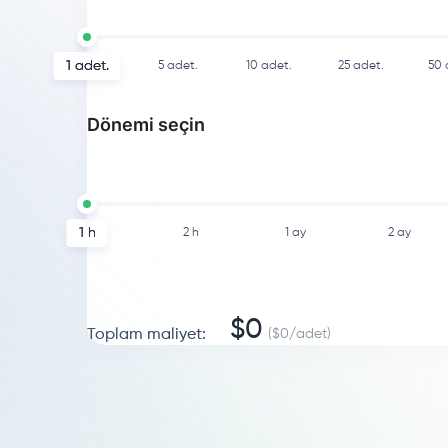
1
adet.
5
adet.
10
adet.
25
adet.
50
Dönemi seçin
1 h
2 h
1 ay
2 ay
$
0
Toplam maliyet
:
($
0
/
adet
)