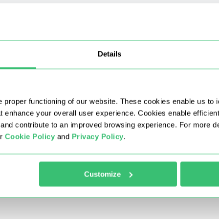
esinin tamamı boyunca yalnızca sizin hesabınıza tahsis edilir. Bu
 ve planınızın süresi boyunca IP itibarınız temiz kalır. Adres ya
Details
teği sunuyor musunuz?
 proper functioning of our website. These cookies enable us to i
lerden ayıran nedir?
at enhance your overall user experience. Cookies enable efficien
nd contribute to an improved browsing experience. For more det
bir şekilde satın almak mümkün mü?
ur
Cookie Policy
and
Privacy Policy
.
 ne kadar sürede kullanmaya başlayabilirim?
Customize
 seçebilir miyim?