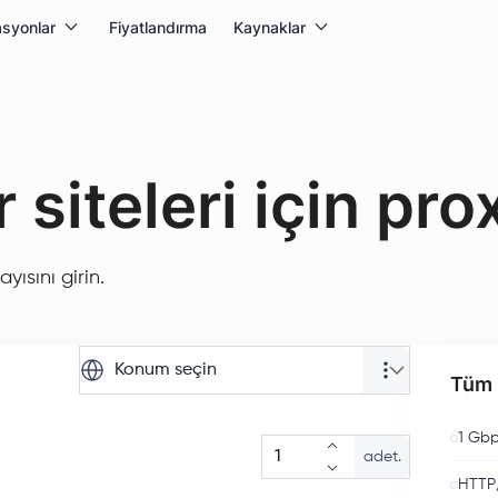
syonlar
Fiyatlandırma
Kaynaklar
 siteleri için pro
yısını girin.
Konum seçin
Tüm p
1 Gbp
adet.
HTTP