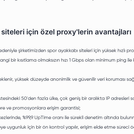
iteleri için özel proxy'lerin avantajları
deniyle şirketimizden spor ayakkabı siteleri için yüksek hızlı pr
hangi bir kısıtlama olmaksızın hızı 1 Gbps olan minimum ping ile 
klenir, yüksek düzeyde anonimlik ve güvenilir veri koruması sağl
stesindeki 50'den fazla ülke, çok geniş bir aralıkta IP adresl
mlere ve promosyonlara erişim garantisi;
kezlerinde, %99,9 UpTime oranı ile sürekli denetim altında bulu
ye uygunluk için bir ön kontrol yapılır, erişim elde etme sürec