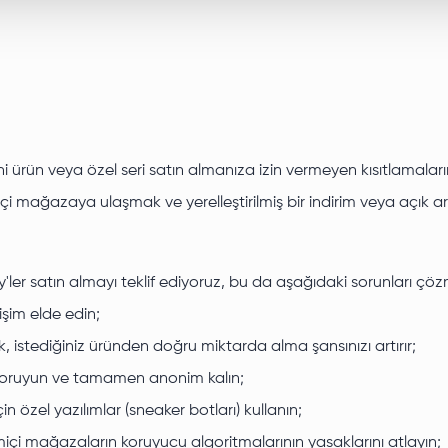
ni ürün veya özel seri satın almanıza izin vermeyen kısıtlamaları
imiçi mağazaya ulaşmak ve yerelleştirilmiş bir indirim veya aç
xy'ler satın almayı teklif ediyoruz, bu da aşağıdaki sorunları çö
işim elde edin;
, istediğiniz üründen doğru miktarda alma şansınızı artırır;
lde koruyun ve tamamen anonim kalın;
in özel yazılımlar (sneaker botları) kullanın;
imiçi mağazaların koruyucu algoritmalarının yasaklarını atlayın;