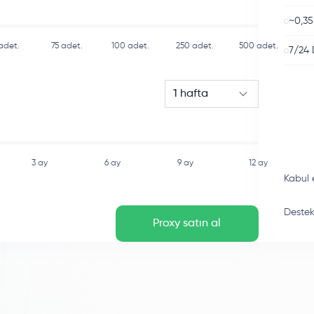
~0,35
adet.
75
adet.
100
adet.
250
adet.
500
adet.
7/24 
1 hafta
3 ay
6 ay
9 ay
12 ay
Kabul 
Destek 
Proxy satın al