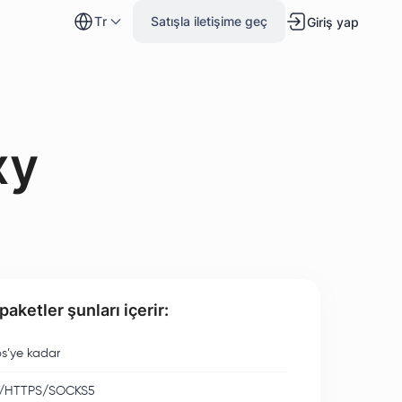
tr
Satışla iletişime geç
Giriş yap
xy
aketler şunları içerir:
s’ye kadar
/HTTPS/SOCKS5