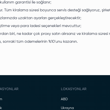
kullanım garantisi ile sağlanır;
. Tüm kiralama süresi boyunca servis desteği sağlıyoruz, şirket
arınızda uzaktan ayarları gerçekleştirecektir;
iştirme veya para iadesi seçenekleri mevcuttur;
lardan biri, ne kadar çok proxy satın alırsanız ve kiralama süres
unu, sonraki tüm ödemelerinin %10'unu kazanın.
ASYONLAR
LOKASYONLAR
am
ABD
k
Ukrayna