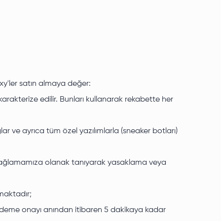
oxy'ler satın almaya değer:
karakterize edilir. Bunları kullanarak rekabette her
ar ve ayrıca tüm özel yazılımlarla (sneaker botları)
eri sağlamamıza olanak tanıyarak yasaklama veya
nmaktadır;
i ödeme onayı anından itibaren 5 dakikaya kadar