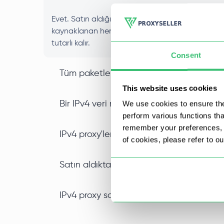
Evet. Satın aldığınız her IPv4 proxy, kiralama sür
kaynaklanan herhangi bir engelle karşılaşmazsınız
tutarlı kalır.
Consent
Tüm paketlerde IPv4 SOCKS5 proxy des
This website uses cookies
We use cookies to ensure the
Bir IPv4 veri merkezi proxy’sini diğer tür
perform various functions th
remember your preferences, a
IPv4 proxy'lerini toplu olarak indirimli 
of cookies, please refer to o
Satın aldıktan sonra özel IPv4 proxy'mi
IPv4 proxy satın alırken belirli bir konum