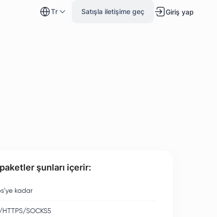
tr
Satışla iletişime geç
Giriş yap
aketler şunları içerir:
s’ye kadar
/HTTPS/SOCKS5