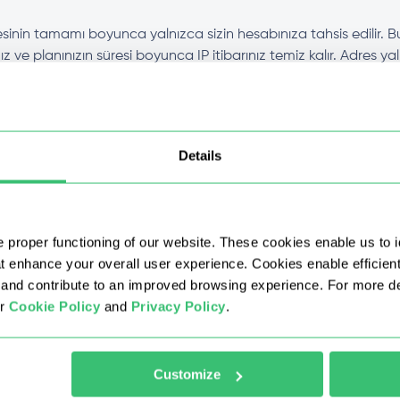
esinin tamamı boyunca yalnızca sizin hesabınıza tahsis edilir. Bu
 ve planınızın süresi boyunca IP itibarınız temiz kalır. Adres ya
teği sunuyor musunuz?
Details
lerden ayıran nedir?
bir şekilde satın almak mümkün mü?
 proper functioning of our website. These cookies enable us to i
at enhance your overall user experience. Cookies enable efficien
nd contribute to an improved browsing experience. For more det
 ne kadar sürede kullanmaya başlayabilirim?
ur
Cookie Policy
and
Privacy Policy
.
 seçebilir miyim?
Customize