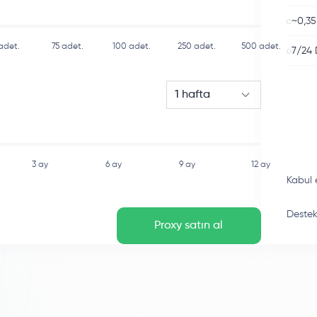
~0,35
adet.
75
adet.
100
adet.
250
adet.
500
adet.
7/24 
1 hafta
3 ay
6 ay
9 ay
12 ay
Kabul 
Destek 
Proxy satın al