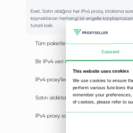
Evet. Satın aldığınız her IPv4 proxy, kiralama sür
kaynaklanan herhangi bir engelle karşılaşmazsınız
tutarlı kalır.
Tüm paketlerde IPv4 SOCKS5 proxy des
Consent
Bir IPv4 veri merkezi proxy’sini diğer tür
This website uses cookies
IPv4 proxy'lerini toplu olarak indirimli 
We use cookies to ensure the
perform various functions th
remember your preferences, a
Satın aldıktan sonra özel IPv4 proxy'mi
of cookies, please refer to o
IPv4 proxy satın alırken belirli bir konum