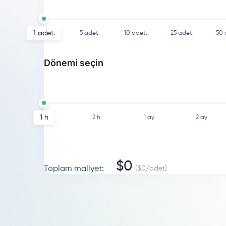
1
adet.
5
adet.
10
adet.
25
adet.
50
Dönemi seçin
1 h
2 h
1 ay
2 ay
$
0
Toplam maliyet
:
($
0
/
adet
)