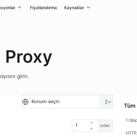
syonlar
Fiyatlandırma
Kaynaklar
n Proxy
yısını girin.
Konum seçin
Tüm p
1 Gbp
adet.
HTTP