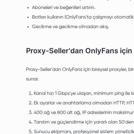
Aboneleri ve beğenileri artırın.
Botları kullanın (OnlyFans'ta çalışmayı otomatikl
Gecikme ve gecikme olmadan akış.
Proxy-Seller'dan OnlyFans için 
Proxy-Seller'dan OnlyFans için bireysel proxyler, bi
sunar.
Kanal hızı 1 Gbps'ye ulaşan, minimum ping ile ist
Ek ayarlar ve anahtarlama olmadan HTTP, HTTPS
400 ağ ve 800 alt ağ, IP adreslerinin maksimu
Tanıtım ve güçlendirme için yararlı olan 50'den
Sunucu ekipmanı, profesyonel sistem yöneticile