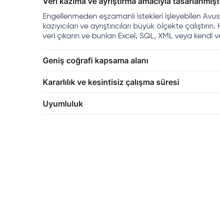
Veri kazıma ve ayrıştırma amacıyla tasarlanmışt
Engellenmeden eşzamanlı istekleri işleyebilen Avust
kazıyıcıları ve ayrıştırıcıları büyük ölçekte çalıştırı
veri çıkarın ve bunları Excel, SQL, XML veya kendi v
Geniş coğrafi kapsama alanı
Kararlılık ve kesintisiz çalışma süresi
Uyumluluk