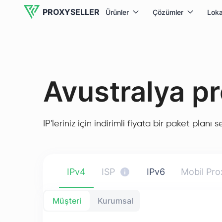
PROXYSELLER
Ürünler
Çözümler
Loka
Avustralya pr
IP'leriniz için indirimli fiyata bir paket planı 
IPv4
ISP
IPv6
Mobil Pro
Müşteri
Kurumsal