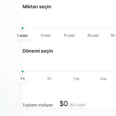
Miktarı seçin
1
adet.
5
adet.
10
adet.
25
adet.
50
Dönemi seçin
1 h
2 h
1 ay
2 ay
$
0
Toplam maliyet
:
($
0
/
adet
)