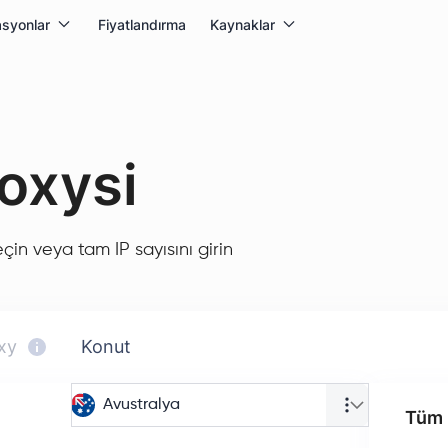
syonlar
Fiyatlandırma
Kaynaklar
oxysi
seçin veya tam IP sayısını girin
xy
Konut
Avustralya
Tüm p