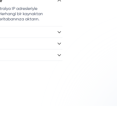
ır
ralya IP adresleriyle
n. Herhangi bir kaynaktan
eritabanınıza aktarın.