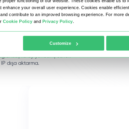
 proper functioning of our website. These cookies enable us to i
at enhance your overall user experience. Cookies enable efficien
nd contribute to an improved browsing experience. For more det
ur
Cookie Policy
and
Privacy Policy
.
'lerini sipariş et
Customize
 bağlantısı, kolay yönetim, esnek
 IP dışa aktarma.