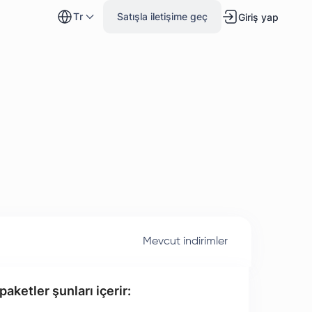
tr
Satışla iletişime geç
Giriş yap
Mevcut indirimler
aketler şunları içerir: