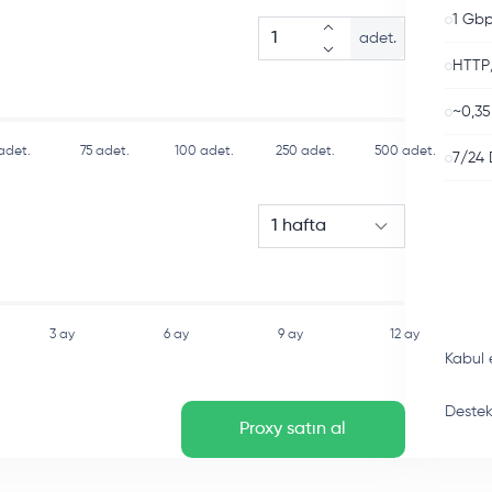
1 Gbp
adet.
HTTP
~0,35
adet.
75
adet.
100
adet.
250
adet.
500
adet.
7/24 
1 hafta
3 ay
6 ay
9 ay
12 ay
Kabul 
Destek 
Proxy satın al