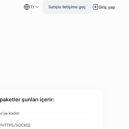
tr
Satışla iletişime geç
Giriş yap
aketler şunları içerir:
s’ye kadar
/HTTPS/SOCKS5