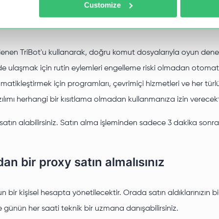
Customize
enen TriBot'u kullanarak, doğru komut dosyalarıyla oyun deneyim
ekilde ulaşmak için rutin eylemleri engelleme riski olmadan otom
omatikleştirmek için programları, çevrimiçi hizmetleri ve her t
azılımı herhangi bir kısıtlama olmadan kullanmanıza izin verecekt
tın alabilirsiniz. Satın alma işleminden sadece 3 dakika sonra, T
an bir proxy satın almalısınız
ir kişisel hesapta yönetilecektir. Orada satın aldıklarınızın bir l
ve günün her saati teknik bir uzmana danışabilirsiniz.