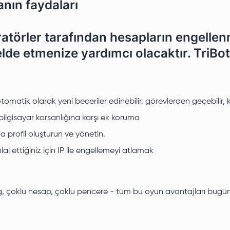
anın faydaları
ratörler tarafından hesapların engell
 etmenize yardımcı olacaktır. TriBot iç
atik olarak yeni beceriler edinebilir, görevlerden geçebilir, ka
n bilgisayar korsanlığına karşı ek koruma
a profil oluşturun ve yönetin.
al ettiğiniz için IP ile engellemeyi atlamak
g, çoklu hesap, çoklu pencere - tüm bu oyun avantajları bugün sizi