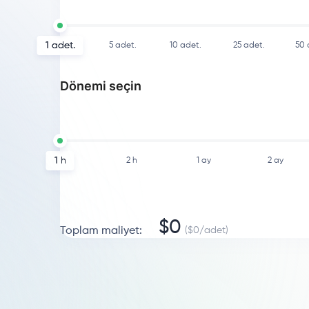
1
adet.
5
adet.
10
adet.
25
adet.
50
Dönemi seçin
1 h
2 h
1 ay
2 ay
$
0
Toplam maliyet
:
($
0
/
adet
)