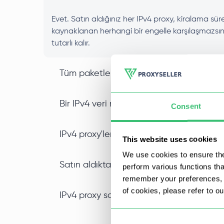
Evet. Satın aldığınız her IPv4 proxy, kiralama sür
kaynaklanan herhangi bir engelle karşılaşmazsınız
tutarlı kalır.
Tüm paketlerde IPv4 SOCKS5 proxy des
Bir IPv4 veri merkezi proxy’sini diğer tür
Consent
IPv4 proxy'lerini toplu olarak indirimli 
This website uses cookies
We use cookies to ensure the
Satın aldıktan sonra özel IPv4 proxy'mi
perform various functions th
remember your preferences, a
of cookies, please refer to o
IPv4 proxy satın alırken belirli bir konum