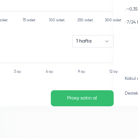
~0,35
adet.
75
adet.
100
adet.
250
adet.
500
adet.
7/24 
1 hafta
3 ay
6 ay
9 ay
12 ay
Kabul 
Destek 
Proxy satın al