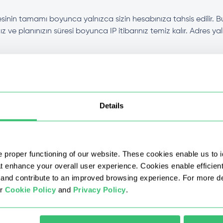
esinin tamamı boyunca yalnızca sizin hesabınıza tahsis edilir. Bu
 ve planınızın süresi boyunca IP itibarınız temiz kalır. Adres ya
teği sunuyor musunuz?
lerden ayıran nedir?
Details
bir şekilde satın almak mümkün mü?
 proper functioning of our website. These cookies enable us to i
 ne kadar sürede kullanmaya başlayabilirim?
at enhance your overall user experience. Cookies enable efficien
nd contribute to an improved browsing experience. For more det
ur
Cookie Policy
and
Privacy Policy
.
 seçebilir miyim?