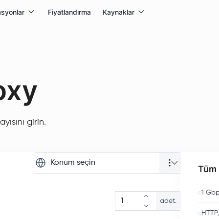
syonlar
Fiyatlandırma
Kaynaklar
oxy
yısını girin.
Konum seçin
Tüm p
1 Gbp
adet.
HTTP