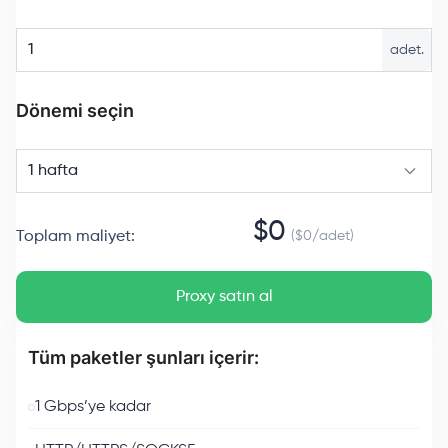
adet.
Dönemi seçin
1 hafta
$
0
Toplam maliyet
:
($
0
/
adet
)
Proxy satın al
Tüm paketler şunları içerir:
1 Gbps’ye kadar