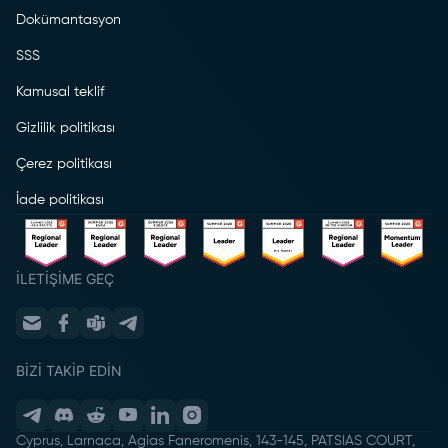
Dokümantasyon
SSS
Kamusal teklif
Gizlilik politikası
Çerez politikası
İade politikası
İLETIŞIME GEÇ
BIZI TAKIP EDIN
Cyprus, Larnaca, Agias Faneromenis, 143-145, PATSIAS COURT,