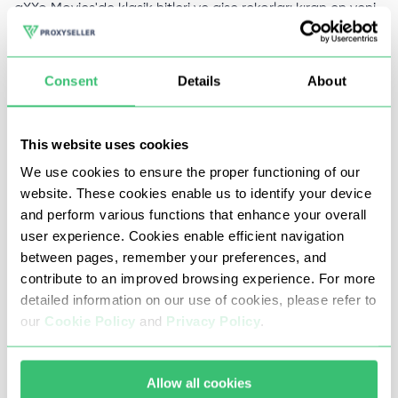
aXXo Movies'de klasik hitleri ve gişe rekorları kıran en yeni
filmleri keşfetmek sorunsuz bir deneyim olmalıdır. Ancak,
izleyiciler genellikle coğrafi kısıtlamalar veya internet
Consent
Details
About
sansürü nedeniyle erişim zorluklarıyla karşılaşırlar. Proxy-
Seller.com'da, aXXo Movies'e sınırsız erişiminiz için bir
This website uses cookies
köprü görevi gören güvenilir proxy'ler sağlama konusunda
We use cookies to ensure the proper functioning of our
uzmanız.
website. These cookies enable us to identify your device
and perform various functions that enhance your overall
user experience. Cookies enable efficient navigation
aXXo Movies proxy ile sorunsuz
between pages, remember your preferences, and
akış
contribute to an improved browsing experience. For more
detailed information on our use of cookies, please refer to
our
Cookie Policy
and
Privacy Policy
.
AXXo Filmlerine çevrimiçi tam erişim. aXXo Movies
proxy'miz, kapsamlı HD film kütüphanesinin engelini
Allow all cookies
kaldırmanın en kolay yoludur. Engellenen içerik