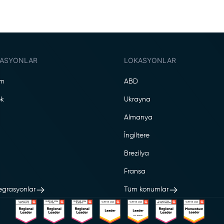
ASYONLAR
LOKASYONLAR
am
ABD
k
Ukrayna
Almanya
İngiltere
Brezilya
Fransa
grasyonlar
Tüm konumlar