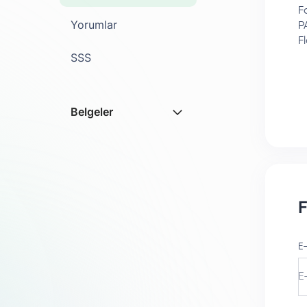
F
Yorumlar
P
F
SSS
Belgeler
F
E