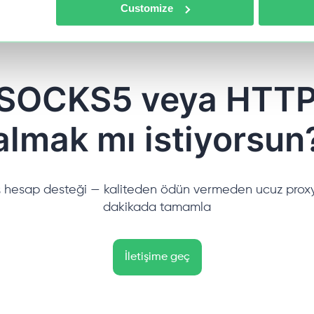
Customize
 SOCKS5 veya HTTP
almak mı istiyorsun
 hesap desteği — kaliteden ödün vermeden ucuz proxy 
dakikada tamamla
İletişime geç