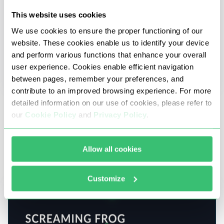
This website uses cookies
We use cookies to ensure the proper functioning of our
website. These cookies enable us to identify your device
and perform various functions that enhance your overall
user experience. Cookies enable efficient navigation
between pages, remember your preferences, and
contribute to an improved browsing experience. For more
detailed information on our use of cookies, please refer to
2 Temmuz 2025
our
Cookie Policy
and
Privacy Policy
.
Discord'da proxy kurma kılavuzu
Bu makalede, Discord için proxy'nin önemini,
Allow all cookies
kullanılacak en uygun adresleri ve belirli görevleri
yerine getirmek için uygun seçenekleri tartışacağız.
Customize