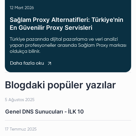
12 Mart 2026
Sağlam Proxy Alternatifleri: Türkiye'nin
En Güvenilir Proxy Servisleri
Türkiye pazarında dijital pazarlama ve veri analizi
yapan profesyoneller arasında Sağlam Proxy markası
oldukça bilinir.
Daha fazla oku
Blogdaki popüler yazılar
5 Ağustos 2025
Genel DNS Sunucuları - İLK 10
17 Temmuz 2025