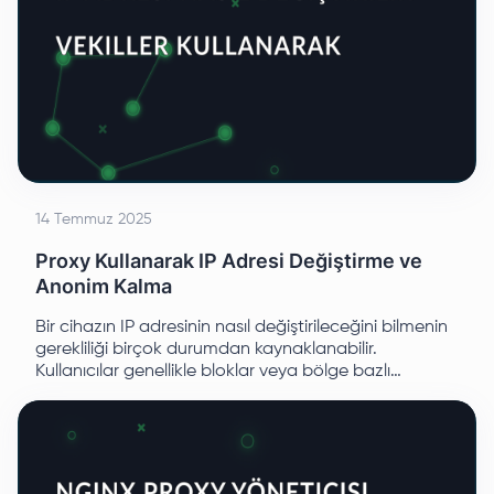
14 Temmuz 2025
Proxy Kullanarak IP Adresi Değiştirme ve
Anonim Kalma
Bir cihazın IP adresinin nasıl değiştirileceğini bilmenin
gerekliliği birçok durumdan kaynaklanabilir.
Kullanıcılar genellikle bloklar veya bölge bazlı
kısıtlamalarla karşılaştıklarında hayal kırıklığı içinde IP
adreslerini değiştirirler.