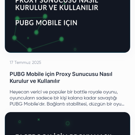
17 Temmuz 2025
PUBG Mobile için Proxy Sunucusu Nasıl
Kurulur ve Kullanılır
Heyecan verici ve popüler bir battle royale oyunu,
oyuncuların sadece bir kişi kalana kadar savaştığı
PUBG Mobile'dır. Bağlantı stabilitesi, düzgün bir oyun
deneyimi için hayati önem taşır.