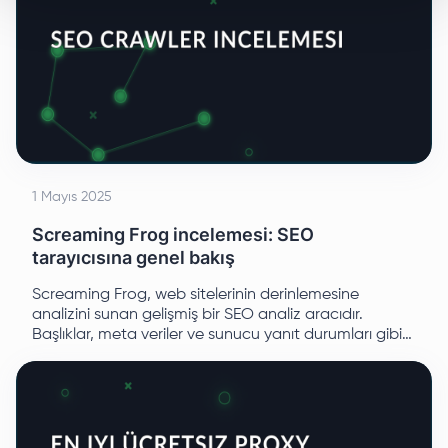
1 Mayıs 2025
Screaming Frog incelemesi: SEO
tarayıcısına genel bakış
Screaming Frog, web sitelerinin derinlemesine
analizini sunan gelişmiş bir SEO analiz aracıdır.
Başlıklar, meta veriler ve sunucu yanıt durumları gibi
önemli SEO metriklerinin izlenmesini sağlar ve özellikle
kırık bağlantıları ve diğer teknik hataları belirlemede
ustadır.