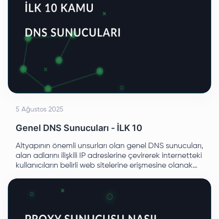
5 Ağustos 2025
Genel DNS Sunucuları - İLK 10
Altyapının önemli unsurları olan genel DNS sunucuları,
alan adlarını ilişkili IP adreslerine çevirerek internetteki
kullanıcıların belirli web sitelerine erişmesine olanak
tanıyan temel işlevi yerine getirir.