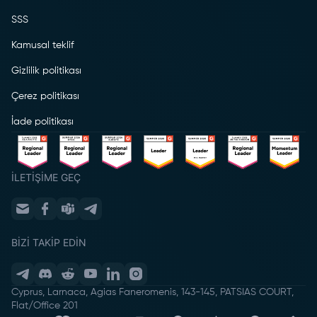
SSS
Kamusal teklif
Gizlilik politikası
Çerez politikası
İade politikası
İLETIŞIME GEÇ
BIZI TAKIP EDIN
Cyprus, Larnaca, Agias Faneromenis, 143-145, PATSIAS COURT,
Flat/Office 201