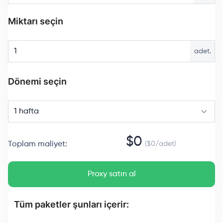
Miktarı seçin
adet.
Dönemi seçin
1 hafta
$
0
Toplam maliyet
:
($
0
/
adet
)
Proxy satın al
Tüm paketler şunları içerir: