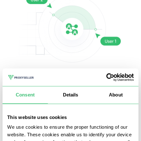
Sosyal medya
P
Temiz bir havuz itibarına sahip IP adreslerini
Consent
Details
About
dönüşümlü olarak kullanma
Çok iş parçacıklı veri toplama
This website uses cookies
Halka açık içerik ve etkileşim izleme
We use cookies to ensure the proper functioning of our
website. These cookies enable us to identify your device