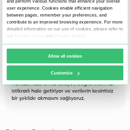
and perform various functions that enhance your overall
user experience. Cookies enable efficient navigation
between pages, remember your preferences, and
contribute to an improved browsing experience. For more
detailed information on our use of cookies, please refer to
our
Cookie Policy
and
Privacy Policy
.
Allow all cookies
Litvanya proxy'lerimiz, DDoS ve kaba kuvvet
saldırılarını, kart dolandırıcılığını ve diğer her türlü
dolandırıcılık veya yasa dışı faaliyeti engeller.
Customize
Havuzumuzu temiz tutuyor, bağlantılarımızı
istikrarlı hale getiriyor ve verilerin kesintisiz
bir şekilde akmasını sağlıyoruz.