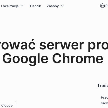
p
Lokalizacje
Cennik
Zasoby
rować serwer pr
e Google Chrome
Treść
Prz
ser
Claude