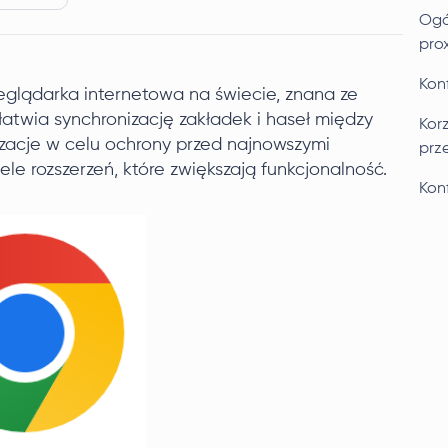
Ogó
pro
Konf
glądarka internetowa na świecie, znana ze
atwia synchronizację zakładek i haseł między
Kor
izacje w celu ochrony przed najnowszymi
prz
le rozszerzeń, które zwiększają funkcjonalność.
Kon