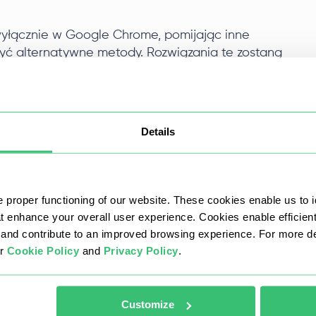
wyłącznie w Google Chrome, pomijając inne
żyć alternatywne metody. Rozwiązania te zostaną
nić bardziej ukierunkowane podejście do
line.
Details
Proxifier
pewnia zaawansowany sposób integracji
 proper functioning of our website. These cookies enable us to i
rzystanie z serwerów proxy w zależności od
at enhance your overall user experience. Cookies enable efficien
nd contribute to an improved browsing experience. For more det
ur
Cookie Policy
and
Privacy Policy
.
Customize