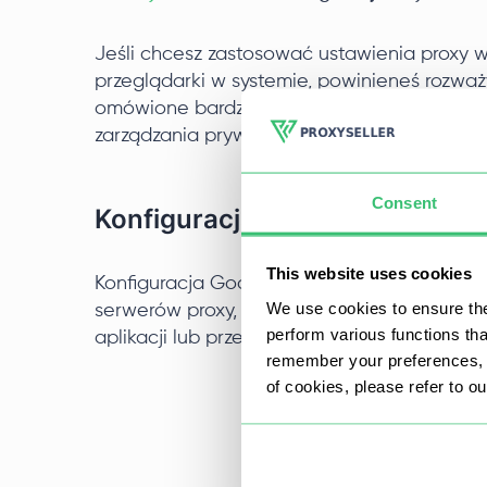
Jeśli chcesz zastosować ustawienia proxy 
przeglądarki w systemie, powinieneś rozwa
omówione bardziej szczegółowo, aby zapew
zarządzania prywatnością i dostępnością on
Consent
Konfiguracja proxy przy użyciu 
This website uses cookies
Konfiguracja Google Chrome z Proxifier za
We use cookies to ensure the
serwerów proxy, umożliwiając selektywne ko
perform various functions th
aplikacji lub przeglądarki.
remember your preferences, a
of cookies, please refer to o