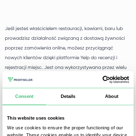
Jeśli jesteś właścicielem restauracji, kawiarni, baru lub
prowadzisz działalność związaną z dostawą żywności
poprzez zamówienia online, możesz przyciągnąć
nowych klientów dzięki platformie Yelp do recenzji i
rejestracji miejsc. Jest ona wykorzystywana przez wielu
menedżerów SMM w ich projektach promocyjnych, ale
niewiele osób wie, że dzięki proxy dla Yelp można
Consent
Details
About
znacznie przyspieszyć proces promocji.
This website uses cookies
Dlaczego potrzebujesz serwerów
We use cookies to ensure the proper functioning of our
proxy dla Yelp
website. These cookies enable us to identify your device