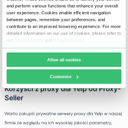
and perform various functions that enhance your overall
Serwery proxy dla Yelp to możliwość zautomatyzowania
user experience. Cookies enable efficient navigation
between pages, remember your preferences, and
procedury publikowania recenzji w serwisie. Z ich
contribute to an improved browsing experience. For more
pomocą można łatwo przeprowadzić pozytywną
detailed information on our use of cookies, please refer to
promocję swojej firmy, a także obniżyć ocenę
our
Cookie Policy
and
Privacy Policy
.
konkurencji. Ponadto, korzystając z proxy, można łatwo
ominąć zakaz przez IP, skorzystać z regionalnych
Allow all cookies
rabatów i promocji.
Customize
Korzyści z proxy dla Yelp od Proxy-
Seller
Warto zakupić prywatne serwery proxy dla Yelp w naszej
firmie ze względu na ich wysokiej jakości parametry,