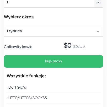
szt.
Wybierz okres
1 tydzień
$
0
Całkowity koszt
:
($
0
/
szt
)
Kup proxy
Wszystkie funkcje:
Do 1 Gb/s
HTTP/HTTPS/SOCKS5