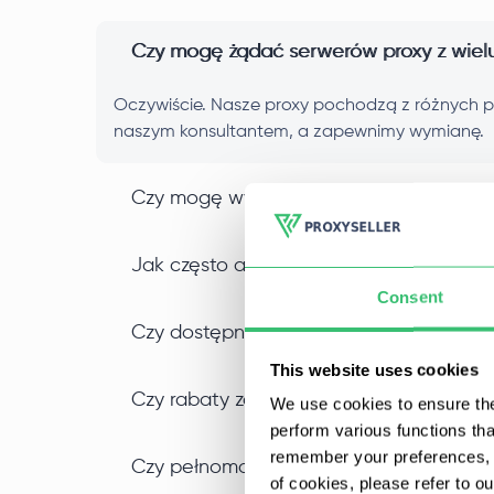
Czy mogę żądać serwerów proxy z wielu 
Oczywiście. Nasze proxy pochodzą z różnych po
naszym konsultantem, a zapewnimy wymianę.
Czy mogę wybrać pełnomocników na pod
Jak często aktualizujesz swoje serwery
Consent
Czy dostępne są zastępstwa proxy, jeśli
This website uses cookies
Czy rabaty za dłuższe okresy użytkowania
We use cookies to ensure the
perform various functions th
remember your preferences, a
Czy pełnomocnicy są współdzieleni czy 
of cookies, please refer to o