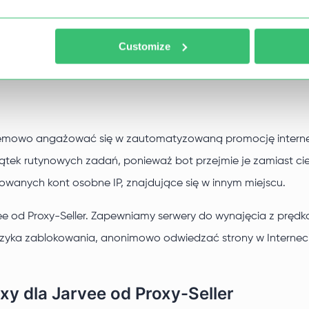
nictw po dokonaniu płatności?
Customize
blemowo angażować się w zautomatyzowaną promocję internet
ątek rutynowych zadań, ponieważ bot przejmie je zamiast ci
wanych kont osobne IP, znajdujące się w innym miejscu.
ee od Proxy-Seller. Zapewniamy serwery do wynajęcia z pręd
zyka zablokowania, anonimowo odwiedzać strony w Interneci
xy dla Jarvee od Proxy-Seller