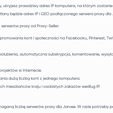
rmy, ukryjesz prawdziwy adres IP komputera, na którym zost
lany będzie adres IP i GEO podłączonego serwera proxy dla 
 serwerów proxy od Proxy-Seller:
omowania kont i społeczności na Facebooku, Pinterest, Twitt
polubienia, automatyczna subskrypcja, komentowanie, wysył
rojektów w Internecie.
nia dużą liczbą kont z jednego komputera.
h mieszkańców kraju i osobistych zakazów według IP.
ymaganą liczbę serwerów proxy dla Jarvee. W razie potrzeb