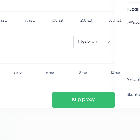
Czas 
szt.
75
szt.
100
szt.
250
szt.
500
szt.
Wspar
1 tydzień
3 mo
6 mo
9 mo
12 mo
Akcep
Skonta
Kup proxy