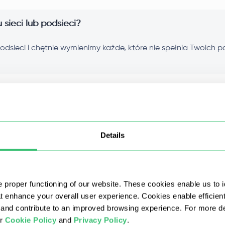
sieci lub podsieci?
dsieci i chętnie wymienimy każde, które nie spełnia Twoich p
stawie określonego miasta lub stanu/regionu?
 proxy?
Details
 zapłacę za kilka miesięcy?
 i większe ilości sumują się?
 proper functioning of our website. These cookies enable us to i
at enhance your overall user experience. Cookies enable efficien
nd contribute to an improved browsing experience. For more det
indywidualni?
ur
Cookie Policy
and
Privacy Policy
.