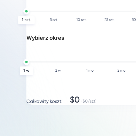
1
szt.
5
szt.
10
szt.
25
szt.
50
Wybierz okres
1 w
2 w
1 mo
2 mo
$
0
Całkowity koszt
:
($
0
/
szt
)