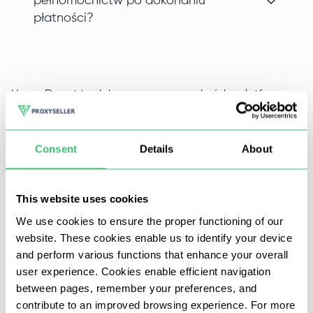
pełnomocnictw po dokonaniu
płatności?
Home Depot to dobrze znana amerykańska platforma
handlowa do sprzedaży materiałów budowlanych i
narzędzi naprawczych. Można tu kupić wszystko do
Consent
Details
About
ogrodnictwa, sprzęt AGD i inne artykuły gospodarstwa
domowego.
This website uses cookies
Oficjalnie firma świadczy usługi dla krajów takich jak
We use cookies to ensure the proper functioning of our
website. These cookies enable us to identify your device
USA, Meksyk, Kanada i Chiny, ale zamówienia są
and perform various functions that enhance your overall
składane również z innych krajów.
user experience. Cookies enable efficient navigation
between pages, remember your preferences, and
Każdego dnia sklep internetowy Home Depot jest
contribute to an improved browsing experience. For more