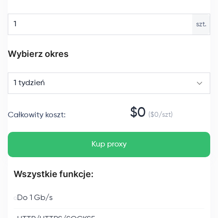
szt.
Wybierz okres
1 tydzień
$
0
Całkowity koszt
:
($
0
/
szt
)
Kup proxy
Wszystkie funkcje:
Do 1 Gb/s