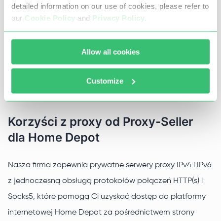
odwiedzany przez miliony kupujących, a firma mogła
detailed information on our use of cookies, please refer to
our
Cookie Policy
and
Privacy Policy
.
ograniczyć dostęp do krajów spoza oficjalnej listy, aby
zmniejszyć obciążenie swoich serwerów. Serwery proxy
pomogą rozwiązać problem blokady. Wystarczy
Allow all cookies
wykupić adresy IP zlokalizowane w geolokalizacjach
Customize
USA, Meksyku lub Kanady.
Korzyści z proxy od Proxy-Seller
dla Home Depot
Nasza firma zapewnia prywatne serwery proxy IPv4 i IPv6
z jednoczesną obsługą protokołów połączeń HTTP(s) i
Socks5, które pomogą Ci uzyskać dostęp do platformy
internetowej Home Depot za pośrednictwem strony