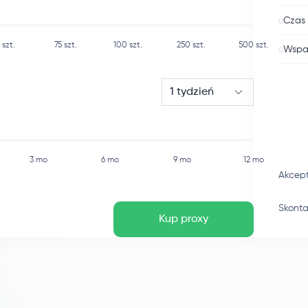
Czas 
szt.
75
szt.
100
szt.
250
szt.
500
szt.
Wspar
1 tydzień
3 mo
6 mo
9 mo
12 mo
Akcep
Skonta
Kup proxy