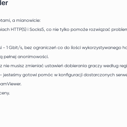
ler
tami, a mianowicie:
h HTTP(S) i Socks5, co nie tylko pomoże rozwiązać problem
i - 1 Gbit/s, bez ograniczeń co do ilości wykorzystywanego
ją pełnej anonimowości.
az nie musisz zmieniać ustawień dobierania graczy według reg
jesteśmy gotowi pomóc w konfiguracji dostarczonych serwer
eamViewer.
ceny.