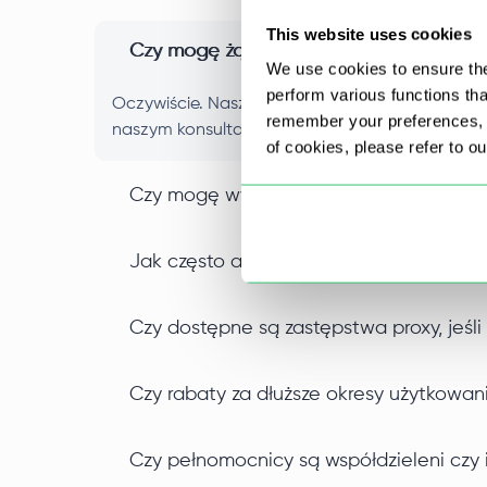
This website uses cookies
Czy mogę żądać serwerów proxy z wielu 
We use cookies to ensure the
perform various functions th
Oczywiście. Nasze proxy pochodzą z różnych po
remember your preferences, a
naszym konsultantem, a zapewnimy wymianę.
of cookies, please refer to o
Czy mogę wybrać pełnomocników na pod
Jak często aktualizujesz swoje serwery
Czy dostępne są zastępstwa proxy, jeśli
Czy rabaty za dłuższe okresy użytkowania
Czy pełnomocnicy są współdzieleni czy 