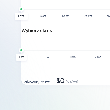
1
szt.
5
szt.
10
szt.
25
szt.
50
Wybierz okres
1 w
2 w
1 mo
2 mo
$
0
Całkowity koszt
:
($
0
/
szt
)