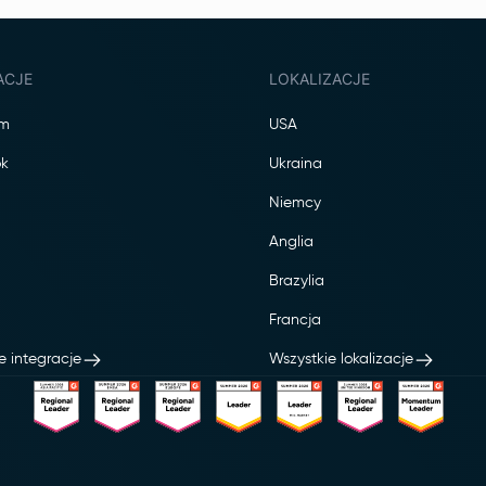
ACJE
LOKALIZACJE
am
USA
k
Ukraina
Niemcy
Anglia
Brazylia
Francja
e integracje
Wszystkie lokalizacje