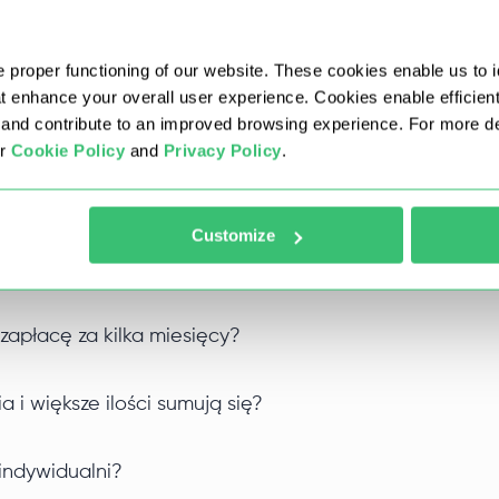
sieci lub podsieci?
 proper functioning of our website. These cookies enable us to i
at enhance your overall user experience. Cookies enable efficien
dsieci i chętnie wymienimy każde, które nie spełnia Twoich p
nd contribute to an improved browsing experience. For more det
ur
Cookie Policy
and
Privacy Policy
.
stawie określonego miasta lub stanu/regionu?
Customize
 proxy?
 zapłacę za kilka miesięcy?
 i większe ilości sumują się?
indywidualni?