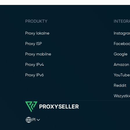
PRODUKTY
INTEGR
Proxy lokalne
Instagr
Proxy ISP
Faceboo
Proxy mobilne
Google
Proxy IPv4
Amazon
Proxy IPv6
YouTube
Reddit
Wszystki
PROXYSELLER
pl