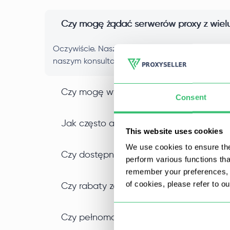
Czy mogę żądać serwerów proxy z wielu 
Oczywiście. Nasze proxy pochodzą z różnych po
naszym konsultantem, a zapewnimy wymianę.
Czy mogę wybrać pełnomocników na pod
Consent
Jak często aktualizujesz swoje serwery
This website uses cookies
We use cookies to ensure the
Czy dostępne są zastępstwa proxy, jeśli
perform various functions th
remember your preferences, a
of cookies, please refer to o
Czy rabaty za dłuższe okresy użytkowania
Czy pełnomocnicy są współdzieleni czy 