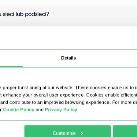
sieci lub podsieci?
dsieci i chętnie wymienimy każde, które nie spełnia Twoich p
stawie określonego miasta lub stanu/regionu?
Details
 proxy?
 proper functioning of our website. These cookies enable us to i
 zapłacę za kilka miesięcy?
at enhance your overall user experience. Cookies enable efficien
nd contribute to an improved browsing experience. For more det
ur
Cookie Policy
and
Privacy Policy
.
 i większe ilości sumują się?
indywidualni?
Customize