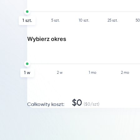
1
szt.
5
szt.
10
szt.
25
szt.
50
Wybierz okres
1 w
2 w
1 mo
2 mo
$
0
Całkowity koszt
:
($
0
/
szt
)