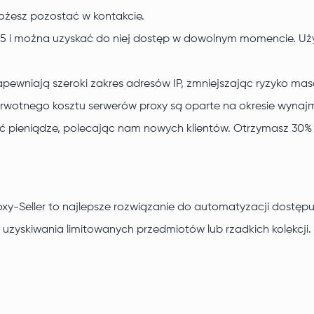
ożesz pozostać w kontakcie.
65 i można uzyskać do niej dostęp w dowolnym momencie. Uż
zapewniają szeroki zakres adresów IP, zmniejszając ryzyko m
wotnego kosztu serwerów proxy są oparte na okresie wynajmu
ć pieniądze, polecając nam nowych klientów. Otrzymasz 30% 
y-Seller to najlepsze rozwiązanie do automatyzacji dostępu,
 uzyskiwania limitowanych przedmiotów lub rzadkich kolekcji.