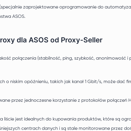
(specjalnie zaprojektowane oprogramowanie do automatyza
ństwa ASOS.
roxy dla ASOS od Proxy-Seller
kość połączenia (stabilność, ping, szybkość, anonimowość i
h o niskim opóźnieniu, takich jak kanał 1 Gbit/s, może dać 
ne przez jednoczesne korzystanie z protokołów połączeń HTT
na liście jest idealnych do kupowania produktów, które są ogr
śniejszych centrach danych i są stale monitorowane przez d