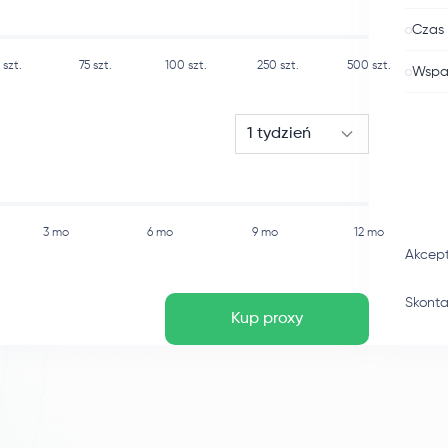
Czas 
szt.
75
szt.
100
szt.
250
szt.
500
szt.
Wspar
1 tydzień
3 mo
6 mo
9 mo
12 mo
Akcep
Skonta
Kup proxy