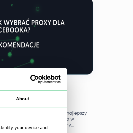
a Firefox, Opera
a 2025
wybrać serwer proxy dla
About
booka? Rekomendacje
artykule dowiemy się, jaki jest najlepszy
r proxy dla Facebooka, jego rola w
wnym korzystaniu z tej platformy
dentify your device and
cznościowej oraz wskazówki, które