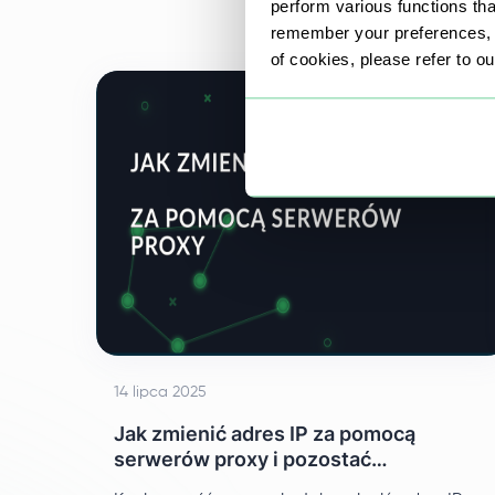
perform various functions th
określonych stron internetowych.
remember your preferences, a
of cookies, please refer to o
14 lipca 2025
Jak zmienić adres IP za pomocą
serwerów proxy i pozostać
anonimowym?