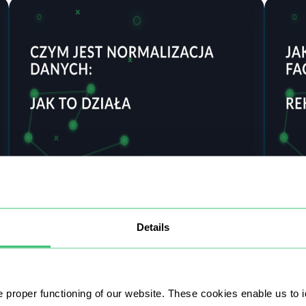
Mozill
17 lipca 2025
16 lipc
Czym jest normalizacja danych: Jak to
Jak 
Details
działa
Face
Celem tego artykułu jest przekazanie prostego
W tym 
opisu tego, czym jest normalizacja danych,
serwe
omówienie jej podstawowych typów i opisanie
efekty
 proper functioning of our website. These cookies enable us to i
zasad wraz z przykładami zastosowań.
społe