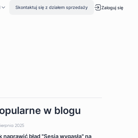
l
Skontaktuj się z działem sprzedaży
Zaloguj się
opularne w blogu
sierpnia 2025
k naprawić błąd "Sesja wygasła" na