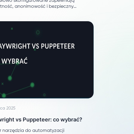
dłowo skonfigurowane zapewniają
tność, anonimowość i bezpieczny
p do zasobów internetowych.
ca 2025
wright vs Puppeteer: co wybrać?
 narzędzia do automatyzacji