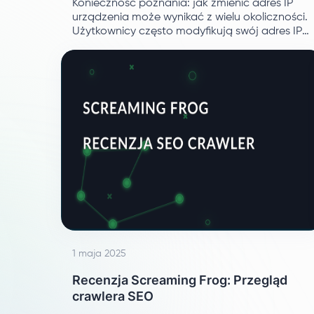
Konieczność poznania: jak zmienić adres IP
urządzenia może wynikać z wielu okoliczności.
Użytkownicy często modyfikują swój adres IP
w wyniku frustracji spowodowanej blokadami
lub ograniczeniami regionalnymi.
1 maja 2025
Recenzja Screaming Frog: Przegląd
crawlera SEO