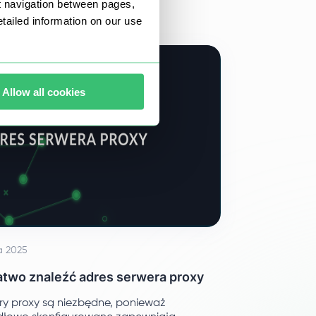
t navigation between pages,
ą zidentyfikować idealne rozwiązanie.
ailed information on our use
Allow all cookies
a 2025
łatwo znaleźć adres serwera proxy
ry proxy są niezbędne, ponieważ