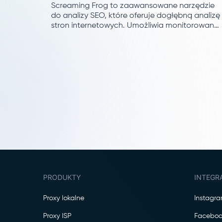
Screaming Frog to zaawansowane narzędzie
do analizy SEO, które oferuje dogłębną analizę
stron internetowych. Umożliwia monitorowanie
kluczowych wskaźników SEO, takich jak tytuły,
metadane i statusy odpowiedzi serwera.
PRODUKTY
INTEGR
Proxy lokalne
Instagr
Proxy ISP
Faceboo