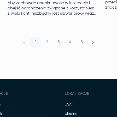
przegl
Aby zachować anonimowość w Internecie i
znacz
obejść ograniczenia związane z korzystaniem
jakość
z wielu kont, niezbędny jest serwer proxy wraz
z odpowiednią aplikacją lub rozszerzeniem
przeglądarki.
1
2
3
4
5
ACJE
LOKALIZACJE
am
USA
k
Ukraina