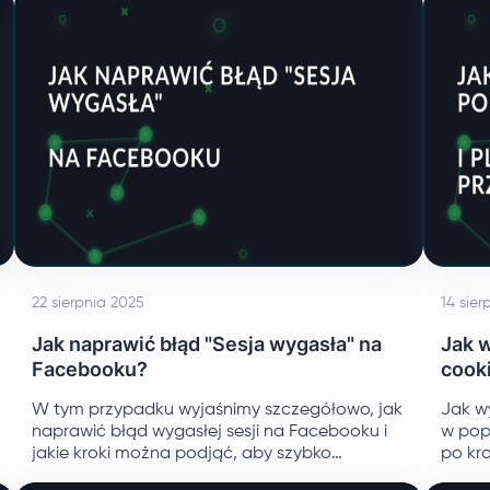
22 sierpnia 2025
14 sier
Jak naprawić błąd "Sesja wygasła" na
Jak w
Facebooku?
cook
W tym przypadku wyjaśnimy szczegółowo, jak
Jak w
naprawić błąd wygasłej sesji na Facebooku i
w pop
jakie kroki można podjąć, aby szybko
po kr
odzyskać stabilny dostęp do profilu.
podrę