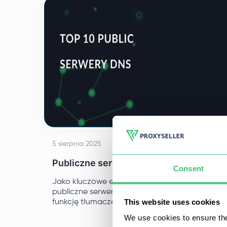
najlepiej się nadają.
5 sierpnia 2025
Publiczne serwery DNS - TOP 10
Consent
Jako kluczowe elementy infrastruktury,
publiczne serwery DNS pełnią zasadniczą
This website uses cookies
funkcję tłumaczenia nazw domen na
powiązane adresy IP, umożliwiając
We use cookies to ensure the
użytkownikom w Internecie dostęp do