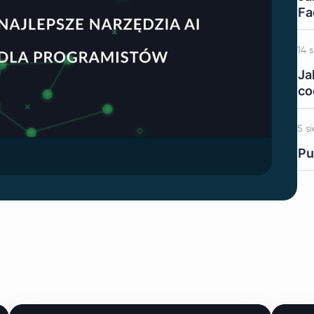
Fa
14 
Ja
co
5 s
Pu