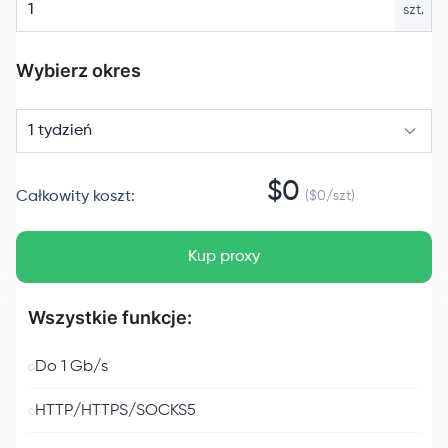
szt.
Wybierz okres
1 tydzień
$
0
Całkowity koszt
:
($
0
/
szt
)
Kup proxy
Wszystkie funkcje:
Do 1 Gb/s
HTTP/HTTPS/SOCKS5