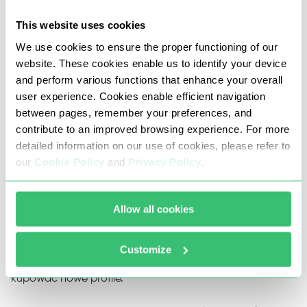
This website uses cookies
Boty w Discord wykonują promocję zgodnie z zasadami
We use cookies to ensure the proper functioning of our
multikonta, masowej wysyłki linków do serwera,
website. These cookies enable us to identify your device
korzystania z innych sieci społecznościowych, co
and perform various functions that enhance your overall
oznacza, że potrzebują niezawodnych serwerów proxy
user experience. Cookies enable efficient navigation
between pages, remember your preferences, and
dla wysokiej jakości i płynnego działania.
contribute to an improved browsing experience. For more
detailed information on our use of cookies, please refer to
Publiczne serwery proxy ze względu na ich masowe
our
Cookie Policy
and
Privacy Policy
.
wykorzystanie przez ogromną liczbę użytkowników nie
nadają się do takich celów. Mogą one spowodować
Allow all cookies
zablokowanie wielu kont połączonych z botami, w
wyniku czego automatyzacja promocji nie przyniesie
Customize
pożądanego rezultatu. Trzeba będzie szukać lub
kupować nowe profile.