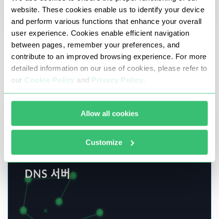
website. These cookies enable us to identify your device
and perform various functions that enhance your overall
user experience. Cookies enable efficient navigation
14 8월 2025
between pages, remember your preferences, and
contribute to an improved browsing experience. For more
인기 브라우저에서 캐시 및 쿠키를 지우는 방법
detailed information on our use of cookies, please refer to
인기 브라우저에서 캐시 및 쿠키를 삭제하는 방법. 구글
our
Cookie Policy
and
Privacy Policy
.
크롬, 모질라 파이어폭스, 오페라에서 캐시 및 쿠키 제
거를 위한 단계별 지침
Allow all cookies
Customize