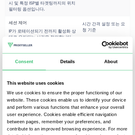
시 및 특정 ISP별 타겟팅까지의 위치
필터링 옵션입니다.
세션 제어
시간 간격 설정 또는 요
5
청 기준
IP가 로테이션되기 전까지 활성화 상
태로 유지되는 시간을 정의합니다.
차단율
낮음
대상 사이트로부터 IP가 탐지되거나
Consent
Details
About
차단될 가능성입니다.
속도
보통 (~0.35초)
This website uses cookies
요청당 평균 응답 시간입니다.
We use cookies to ensure the proper functioning of our
website. These cookies enable us to identify your device
가격
GB당 $1.30부터
and perform various functions that enhance your overall
GB 또는 유닛당 최저 요금 기준입니
user experience. Cookies enable efficient navigation
다.
between pages, remember your preferences, and
contribute to an improved browsing experience. For more