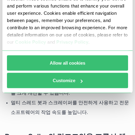
하고 있습니다. 전 세계 200개국의 약 200개 비즈니스 부문
and perform various functions that enhance your overall
을 대표합니다.
user experience. Cookies enable efficient navigation
between pages, remember your preferences, and
다른 소셜 네트워크와 마찬가지로 LinkedIn에는 프록시 서
contribute to an improved browsing experience. For more
detailed information on our use of cookies, please refer to
버를 통해 우회할 수 있는 여러 가지 제한 사항이 있습니다.
our
Cookie Policy
and
Privacy Policy
.
프록시를 사용하면 이러한 제한을 우회할 수 있습니다:
하나의 디바이스에서 프로필을 무제한으로 만들고 관리
Allow all cookies
지역 차단, IP 차단 및 ISP 제한 우회
링크드인에는 다양한 언어 현지화가 지원되므로 사용 가
Customize
능한 GEO 목록에서 필요한 위치를 선택하면 검색 결과
를 크게 개선할 수 있습니다.
멀티 스레드 봇과 스크레이퍼를 안전하게 사용하고 전문
소프트웨어의 작업 속도를 높입니다.