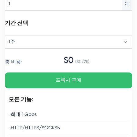
개.
기간 선택
1주
$
0
총 비용
:
($
0
/
개
)
프록시 구매
모든 기능:
최대 1 Gbps
HTTP/HTTPS/SOCKS5