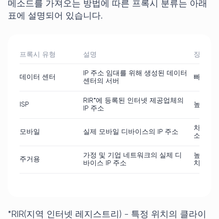
메소드를 가져오는 방법에 따른 프록시 분류는 아래
표에 설명되어 있습니다.
프록시 유형
설명
장점
IP 주소 임대를 위해 생성된 데이터
데이터 센터
빠른 속
센터의 서버
RIR*에 등록된 인터넷 제공업체의
ISP
높은 신
IP 주소
차단 위
모바일
실제 모바일 디바이스의 IP 주소
소 풀에
가정 및 기업 네트워크의 실제 디
높은 수
주거용
바이스 IP 주소
치 정보
*RIR(지역 인터넷 레지스트리) - 특정 위치의 클라이