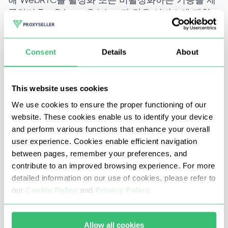
해 WebRTC를 활성화 또는 비활성화하는 기능을 제
공하며 Tor, Privoxy, Psiphon과 같은 서비스에 대한
기본 사전 설정이 포함되어 있습니다. 이 확장 프로
그램은 지리적 제한 우회, 익명 서핑, 사이트 테스트,
차단 우회에 이상적입니다. 자세한 사용 방법은 이
Consent
Details
About
설명서
에 나와 있습니다.
Proxifier
This website uses cookies
We use cookies to ensure the proper functioning of our
website. These cookies enable us to identify your device
and perform various functions that enhance your overall
user experience. Cookies enable efficient navigation
between pages, remember your preferences, and
contribute to an improved browsing experience. For more
Proxifier는 Windows, macOS, Android에서 사용할
detailed information on our use of cookies, please refer to
수 있는 다목적 소프트웨어로, 애플리케이션에 프록
our
Cookie Policy
and
Privacy Policy
.
시 서버 기능이 내장되어 있지 않더라도 이를 활용할
수 있게 해줍니다. 이 도구는 HTTP, HTTPS, SOCKS
Allow all cookies
프로토콜을 지원하며 유연한 프록시 관리 옵션을 제