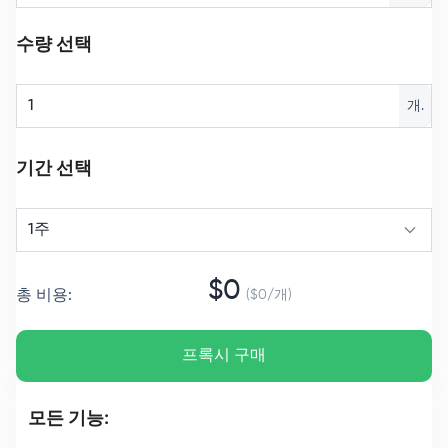
수량 선택
개.
기간 선택
1주
$
0
총 비용
:
($
0
/
개
)
프록시 구매
모든 기능: