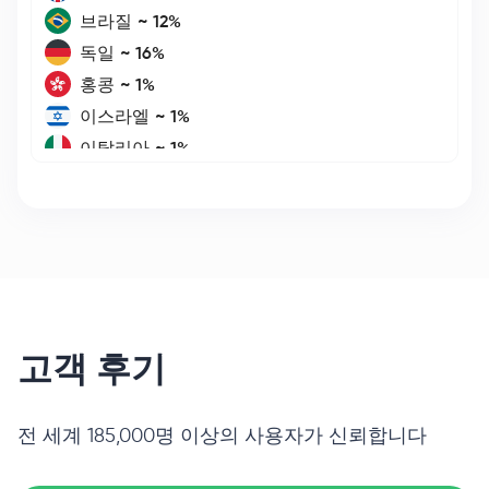
브라질
~
12
%
독일
~
16
%
홍콩
~
1
%
이스라엘
~
1
%
이탈리아
~
1
%
스페인
~
1
%
캐나다
~
7
%
대한민국
~
1
%
네덜란드
~
4
%
폴란드
~
3
%
루마니아
~
2
%
고객 후기
싱가포르
~
1
%
미국
~
14
%
태국
~
1
%
전 세계 185,000명 이상의 사용자가 신뢰합니다
대만
~
1
%