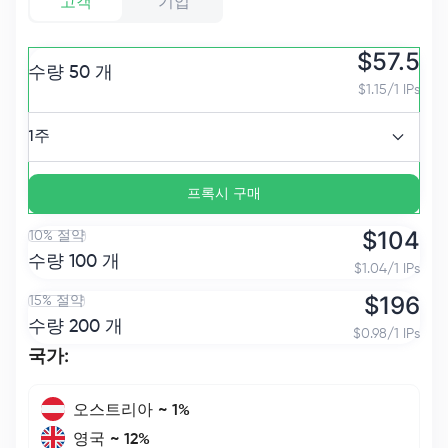
고객
기업
$
57.5
수량
50
개
$
1.15/1 IPs
1주
프록시 구매
$
104
10% 절약
수량
100
개
$
1.04/1 IPs
$
196
15% 절약
수량
200
개
$
0.98/1 IPs
국가
:
오스트리아
~
1
%
영국
~
12
%