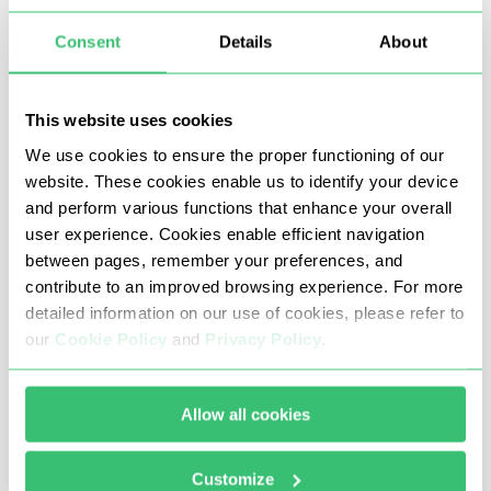
프록시 서버는 양호한 경우에만 웹사이트 차단을 해
Consent
Details
About
제하기 때문에 적절한 옵션을 찾으려면 신뢰할 수 있
는 업체를 선택하는 것이 필수적입니다. 안정적인 성
능과 지원을 원한다면 신뢰할 수 있는 공급처에서
프
This website uses cookies
록시 구매
를 진행하는 것이 중요합니다. 프록시 서버
는 여러 위치에 걸쳐 광범위한 서버 네트워크를 유지
We use cookies to ensure the proper functioning of our
하고, 사용자 데이터를 보호하는 조치를 취하며, 대용
website. These cookies enable us to identify your device
and perform various functions that enhance your overall
량 파일을 번거로움 없이 빠르게 스트리밍하고 다운
user experience. Cookies enable efficient navigation
로드할 수 있도록 높은 대역폭을 보유해야 합니다.
between pages, remember your preferences, and
contribute to an improved browsing experience. For more
프록시 서버 설정: 초보자를 위한 간단한 가이드
detailed information on our use of cookies, please refer to
our
Cookie Policy
and
Privacy Policy
.
그렇다면 프록시를 사용해 차단된 웹사이트를 여는
방법은 무엇일까요? 다음은 전용 소프트웨어와 운영
체제의 기본 제공 기능을 사용하여 다양한 기기에서
Allow all cookies
프록시를 설정하는 방법에 대한 지침을 제공합니다:
Windows PC의 경우
Customize