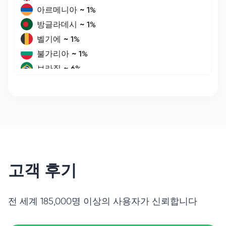
아르메니아
~
1
%
방글라데시
~
1
%
벨기에
~
1
%
불가리아
~
1
%
브라질
~
6
%
독일
~
7
%
에스토니아
~
1
%
인도
~
2
%
인도네시아
~
2
%
스페인
~
6
%
이탈리아
~
2
%
고객 후기
카자흐스탄
~
3
%
캐나다
~
2
%
대한민국
~
1
%
전 세계 185,000명 이상의 사용자가 신뢰합니다
라트비아
~
1
%