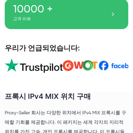
리투아니아
~
2
%
10000 +
말레이시아
~
2
%
고객 리뷰
멕시코
~
1
%
네덜란드
~
1
%
아랍에미리트 연합
~
1
%
폴란드
~
2
%
우리가 언급되었습니다:
루마니아
~
1
%
싱가포르
~
1
%
미국
~
30
%
태국
~
1
%
터키
~
6
%
프록시 IPv4 MIX 위치 구매
핀란드
~
1
%
프랑스
~
2
%
Proxy-Seller 회사는 다양한 위치에서 IPv4 MIX 프록시를 구
체코
~
2
%
매할 기회를 제공합니다. 이 패키지는 세계 각지의 지리적
스위스
~
1
%
스웨덴
~
1
%
위치를 가진 고속, 개인 프록시를 제공합니다. 이 프록시들