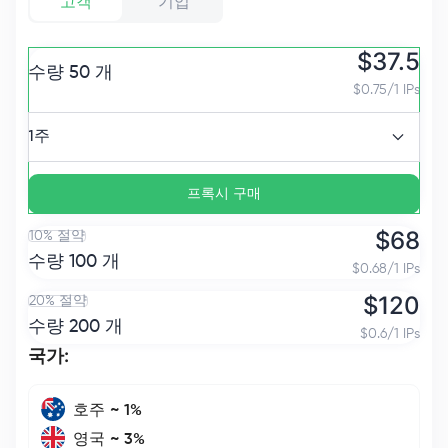
고객
기업
$
37.5
수량
50
개
$
0.75/1 IPs
1주
프록시 구매
$
68
10% 절약
수량
100
개
$
0.68/1 IPs
$
120
20% 절약
수량
200
개
$
0.6/1 IPs
국가
:
호주
~
1
%
영국
~
3
%