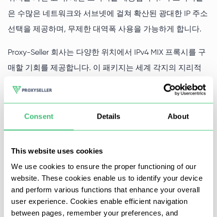
남아프리카
~
1
%
은 수많은 네트워크와 서브넷에 걸쳐 확산된 광대한 IP 주소
일본
~
3
%
선택을 제공하며, 무제한 대역폭 사용을 가능하게 합니다.
Proxy-Seller 회사는 다양한 위치에서 IPv4 MIX 프록시를 구
매할 기회를 제공합니다. 이 패키지는 세계 각지의 지리적
위치를 가진 고속, 개인 프록시를 제공합니다. 이 프록시들
은 수많은 네트워크와 서브넷에 걸쳐 확산된 광대한 IP 주소
선택을 제공하며, 무제한 대역폭 사용을 가능하게 합니다.
Consent
Details
About
프록시 셀러의 비공개 MIX 프록시의 장
This website uses cookies
점
We use cookies to ensure the proper functioning of our
website. These cookies enable us to identify your device
and perform various functions that enhance your overall
당사의 서비스를 이용하면 전세계, 유럽, 유럽 2, 아시아 등
user experience. Cookies enable efficient navigation
와 같은 귀하의 필요에 맞는 적절한 프록시 패키지를 선택할
between pages, remember your preferences, and