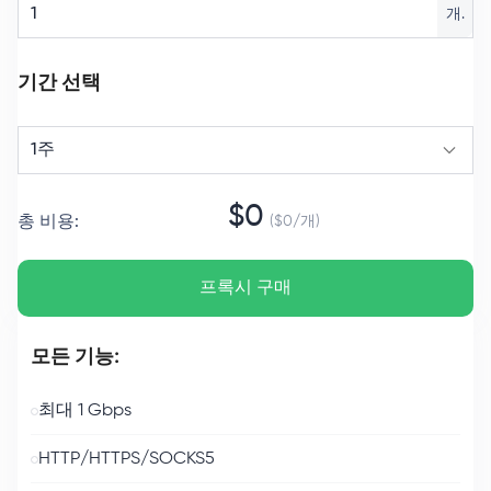
개.
기간 선택
1주
$
0
총 비용
:
($
0
/
개
)
프록시 구매
모든 기능:
최대 1 Gbps
HTTP/HTTPS/SOCKS5