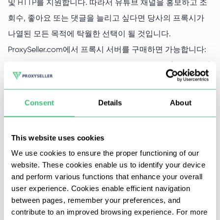
및 HTTP를 지원합니다. 따라서 유튜브 채널을 홍보하고 조
회수, 좋아요 또는 댓글을 늘리고 싶다면 당사의 프록시가
나열된 모든 목적에 탁월한 선택이 될 것입니다.
ProxySeller.com에서 프록시 서버를 구매하면 가능합니다:
지역 제한을 우회하여 이 서버가 차단된 장소(직장, 대학)
에서 YouTube 동영상을 시청할 수 있습니다.
유튜브 관리자가 설정한 제한 우회
Consent
Details
About
유튜브에서 프로필 홍보하기
특정 국가에서 필요한 동영상에 액세스
This website uses cookies
채널의 조회수 및 구독자 증가
We use cookies to ensure the proper functioning of our
website. These cookies enable us to identify your device
and perform various functions that enhance your overall
또한 아무도 현재 위치를 알 수 없으므로 인터넷에서 완전히
user experience. Cookies enable efficient navigation
익명으로 작업할 수 있습니다.
between pages, remember your preferences, and
contribute to an improved browsing experience. For more