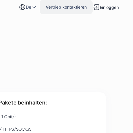
de
Vertrieb kontaktieren
Einloggen
 Pakete beinhalten:
u 1 Gbit/s
/HTTPS/SOCKS5