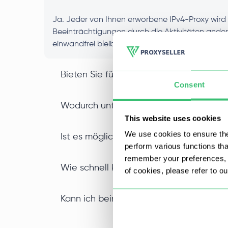
Ja. Jeder von Ihnen erworbene IPv4-Proxy wird 
Beeinträchtigungen durch die Aktivitäten ande
einwandfrei bleibt. Die Leistung bleibt konstant
Bieten Sie für alle Tarife Unterstützun
Consent
Wodurch unterscheidet sich ein IPv4-R
This website uses cookies
We use cookies to ensure the
Ist es möglich, IPv4-Proxys in großen 
perform various functions th
remember your preferences, a
Wie schnell kann ich meinen privaten I
of cookies, please refer to o
Kann ich beim Kauf einer IPv4-Proxy-A