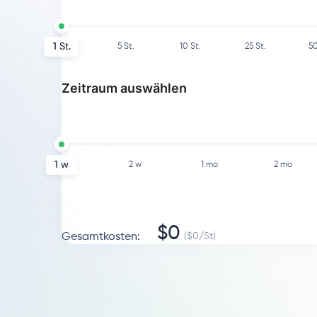
1
St.
5
St.
10
St.
25
St.
5
Zeitraum auswählen
1 w
2 w
1 mo
2 mo
$
0
Gesamtkosten
:
($
0
/
St
)