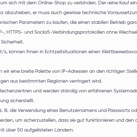
 um sich mit dem Online-Shop zu verbinden. Der reine Kauf ein
nz abzuheben, er muss auch gewisse technische Voraussetzung
chnischen Parametern zu kaufen, die einen stabilen Betrieb gara
P-, HTTPS- und Socks5-Verbindungsprotokollen ohne Wechsel o
Sicherheit.
Gbit/s, können Ihnen in Echtzeitsituationen einen Wettbewerbsvo
r eine breite Palette von IP-Adressen an den richtigen Stelle
gen aus bestimmten Regionen verringert wird.
Rechenzentren und werden ständig von erfahrenen Systemadmi
ng sicherstellt.
. B. die Verwendung eines Benutzernamens und Passworts oder
lt werden, um sicherzustellen, dass sie gut funktionieren und 
t über 50 aufgelisteten Ländern.