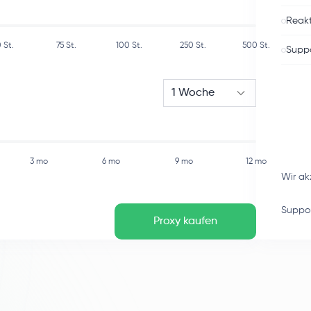
Reakt
0
St.
75
St.
100
St.
250
St.
500
St.
Suppo
1 Woche
3 mo
6 mo
9 mo
12 mo
Wir ak
Suppor
Proxy kaufen