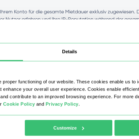
Ihrem Konto für die gesamte Mietdauer exklusiv zugewiesen. D
rer Nutzer erfahren und Ihre IP-Reputation während der gesa
, da die Adresse ausschließlich Ihnen gehört.
g für IPv4-SOCKS5-Proxys an?
Details
echenzentrums-Proxy von anderen Arten?
 proper functioning of our website. These cookies enable us to i
Mengen mit einem Rabatt zu kaufen?
at enhance your overall user experience. Cookies enable efficien
nd contribute to an improved browsing experience. For more det
Pv4-Proxy nach dem Kauf nutzen?
ur
Cookie Policy
and
Privacy Policy
.
dresse einen bestimmten Standort auswählen?
Customize