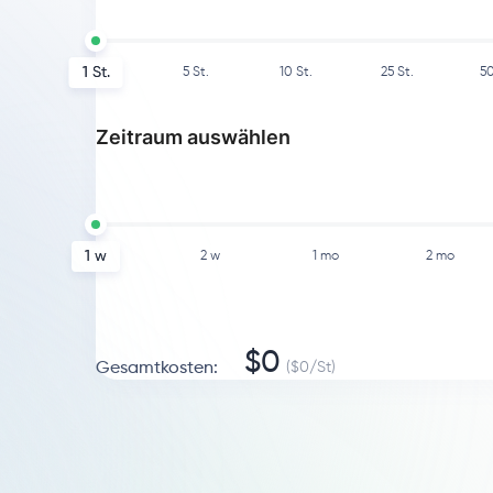
1
St.
5
St.
10
St.
25
St.
5
Zeitraum auswählen
1 w
2 w
1 mo
2 mo
$
0
Gesamtkosten
:
($
0
/
St
)