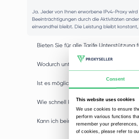
Ja. Jeder von Ihnen erworbene IPv4-Proxy wird 
Beeinträchtigungen durch die Aktivitäten ande
einwandfrei bleibt. Die Leistung bleibt konstant
Bieten Sie für alle Tarife Unterstützun
Wodurch unterscheidet sich ein IPv4-R
Consent
Ist es möglich, IPv4-Proxys in großen 
This website uses cookies
Wie schnell kann ich meinen privaten I
We use cookies to ensure the
perform various functions th
Kann ich beim Kauf einer IPv4-Proxy-A
remember your preferences, a
of cookies, please refer to o