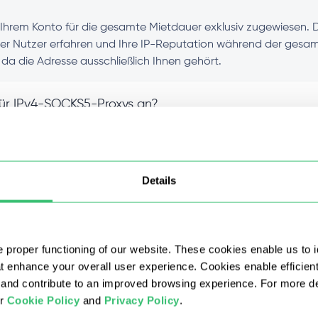
Ihrem Konto für die gesamte Mietdauer exklusiv zugewiesen. D
rer Nutzer erfahren und Ihre IP-Reputation während der gesa
, da die Adresse ausschließlich Ihnen gehört.
g für IPv4-SOCKS5-Proxys an?
echenzentrums-Proxy von anderen Arten?
Details
Mengen mit einem Rabatt zu kaufen?
Pv4-Proxy nach dem Kauf nutzen?
 proper functioning of our website. These cookies enable us to i
at enhance your overall user experience. Cookies enable efficien
dresse einen bestimmten Standort auswählen?
nd contribute to an improved browsing experience. For more det
ur
Cookie Policy
and
Privacy Policy
.