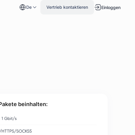
de
Vertrieb kontaktieren
Einloggen
 Pakete beinhalten:
u 1 Gbit/s
/HTTPS/SOCKS5