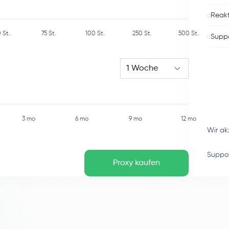
Reakt
0
St.
75
St.
100
St.
250
St.
500
St.
Suppo
1 Woche
3 mo
6 mo
9 mo
12 mo
Wir ak
Suppor
Proxy kaufen