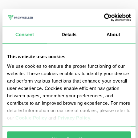
AliBaba ist ein beliebter chinesischer Marktplatz, der mit
seinen erschwinglichen Preisen und Angeboten die Welt
im Sturm erobert hat. Viele Verkäufer verwenden oft die
Consent
Details
About
Prinzipien des Auktionshandels, um lokalisierte Rabatte
anzubieten.
This website uses cookies
We use cookies to ensure the proper functioning of our
Die Verwendung von Proxy-Servern für den Zugriff auf
website. These cookies enable us to identify your device
Alibaba hilft:
and perform various functions that enhance your overall
regionale Sperren, IP-Adressverbote und ISP-
user experience. Cookies enable efficient navigation
between pages, remember your preferences, and
Einschränkungen umgehen;
contribute to an improved browsing experience. For more
die richtigen Orte wählen, um geografische Rabatte
detailed information on our use of cookies, please refer to
zu erhalten oder von Wechselkursunterschieden zu
our
Cookie Policy
and
Privacy Policy
.
profitieren;
Daten schnell und sicher scrapen;