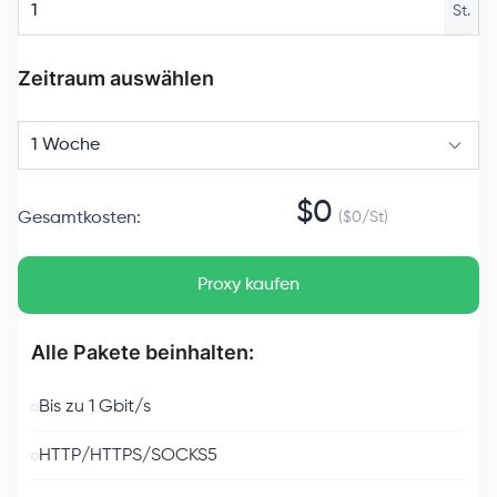
St.
Zeitraum auswählen
1 Woche
$
0
Gesamtkosten
:
($
0
/
St
)
Proxy kaufen
Alle Pakete beinhalten:
Bis zu 1 Gbit/s
HTTP/HTTPS/SOCKS5