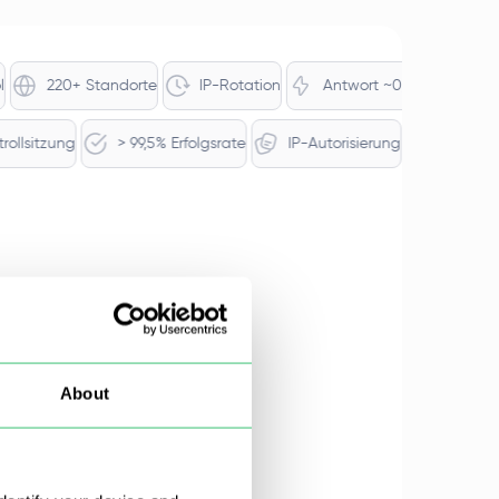
220+ Standorte
IP-Rotation
Antwort ~0,35s
47 Mio.
Kontrollsitzung
> 99,5% Erfolgsrate
IP-Autorisierung
Sta
About