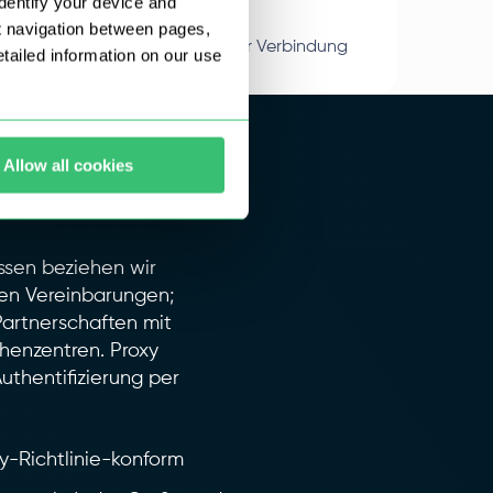
dentify your device and
99,7% Uptime
t navigation between pages,
Echte Residential-IPs mit stabiler Verbindung
ailed information on our use
Proxy-
Allow all cookies
ssen beziehen wir
llen Vereinbarungen;
Partnerschaften mit
henzentren. Proxy
Authentifizierung per
-Richtlinie-konform