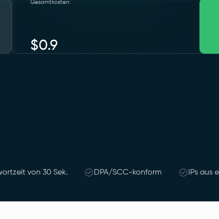
Gesamtkosten
:
$
0.9
ortzeit von 30 Sek.
DPA/SCC-konform
IPs aus 