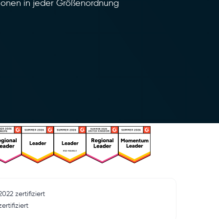
tionen in jeder Größenordnung
022 zertifiziert
rtifiziert