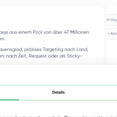
47 Mio.+ IP-Pool
xys aus einem Pool von über 47 Millionen
rfolgsrate
IP-Autorisierung
Stadt-/ISP-Targeting
TTL + 
en.
auensgrad, präzises Targeting nach Land,
n: nach Zeit, Request oder als Sticky-
Details
g