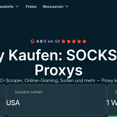
tandorte
Preise
Ressourcen
4.8
/
5
am
G2
xy Kaufen: SOCK
Proxys
EO-Scraper, Online-Gaming, Surfen und mehr — Proxy 
Standort wählen
Z
USA
1 