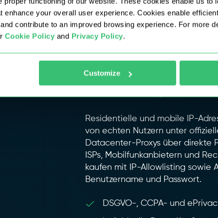
 proper functioning of our website. These cookies enable us to i
at enhance your overall user experience. Cookies enable efficien
nd contribute to an improved browsing experience. For more det
ur
Cookie Policy
and
Privacy Policy
.
Enterprise-
Customize
Lösungen
Residentielle und mobile IP-Adre
von echten Nutzern unter offizie
Datacenter-Proxys über direkte 
ISPs, Mobilfunkanbietern und Rec
kaufen mit IP-Allowlisting sowie 
Benutzername und Passwort.
DSGVO-, CCPA- und ePrivacy