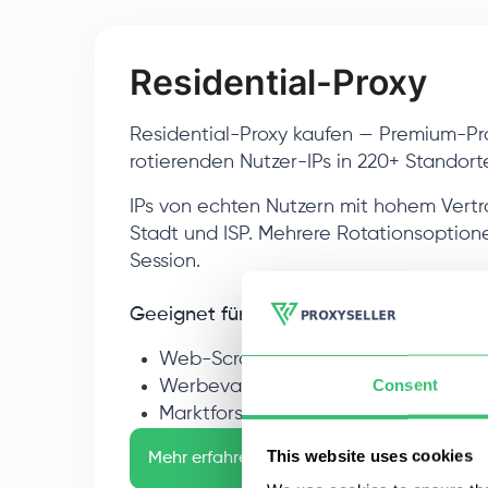
Residential-Proxy
Residential-Proxy kaufen — Premium-Pro
> 99,5% E
rotierenden Nutzer-IPs in 220+ Standort
IPs von echten Nutzern mit hohem Vertr
Stadt und ISP. Mehrere Rotationsoptione
Session.
Geeignet für:
Web-Scraping ohne Sperren
Consent
Werbevalidierung & Monitoring
Marktforschung & Preisüberwachun
This website uses cookies
Mehr erfahren
Kontakt aufnehmen