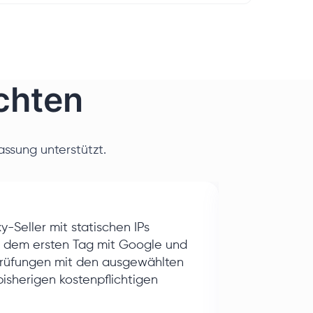
chten
ssung unterstützt.
Unternehmen
-Seller mit statischen IPs
Mid-Market
b dem ersten Tag mit Google und
 Prüfungen mit den ausgewählten
Nische
isherigen kostenpflichtigen
Web-Scrapi
Engineering