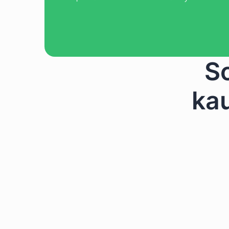
Session für kontrollierte
Verbindungen so lange halten, wie
Sie sie brauchen.
S
kau