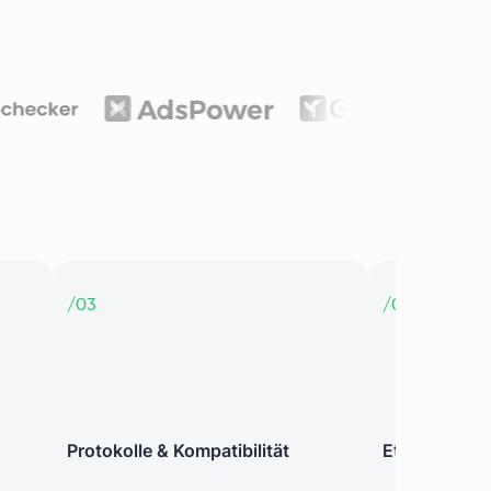
/
03
/
04
Protokolle & Kompatibilität
Ethik & Rech