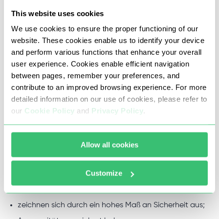
This website uses cookies
Herkunftseinschränkungen umgehen. Mit den vom Proxy-
We use cookies to ensure the proper functioning of our
Seller gesendeten IPs können Sie Ihr Lieblingsspiel überall
website. These cookies enable us to identify your device
und jederzeit spielen. So wird niemand persönliche
and perform various functions that enhance your overall
Informationen und Standortdaten erfahren.
user experience. Cookies enable efficient navigation
between pages, remember your preferences, and
contribute to an improved browsing experience. For more
Stabile und anonyme Proxys für
detailed information on our use of cookies, please refer to
our
Cookie Policy
and
Privacy Policy
.
Lineage 2
Das bieten wir IPs an:
Allow all cookies
wird während der gesamten Mietdauer stabil
Customize
funktionieren;
minimalen Ping haben;
zeichnen sich durch ein hohes Maß an Sicherheit aus;