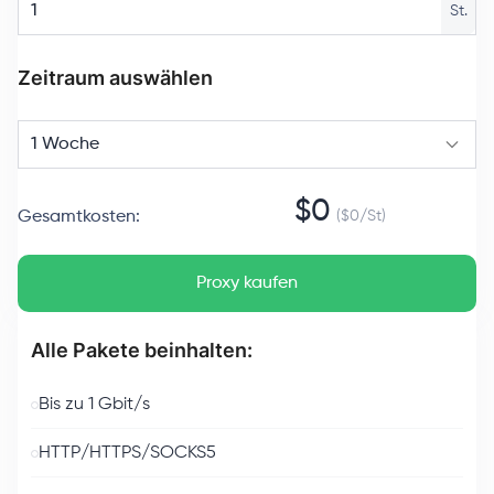
St.
Zeitraum auswählen
1 Woche
$
0
Gesamtkosten
:
($
0
/
St
)
Proxy kaufen
Alle Pakete beinhalten:
Bis zu 1 Gbit/s
HTTP/HTTPS/SOCKS5