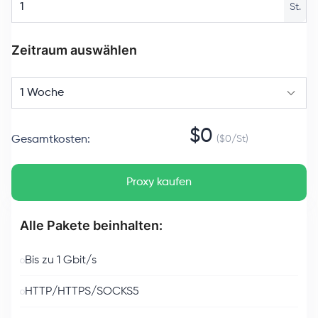
St.
Zeitraum auswählen
1 Woche
$
0
Gesamtkosten
:
($
0
/
St
)
Proxy kaufen
Alle Pakete beinhalten:
Bis zu 1 Gbit/s
HTTP/HTTPS/SOCKS5