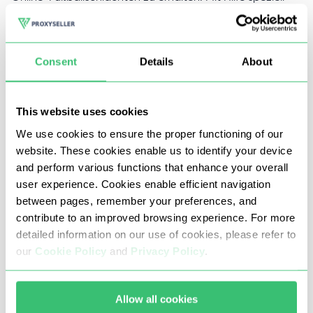
konfigurierter Reseller-Server können Sie:
Mehrere Konten gleichzeitig verwenden;
Consent
Details
About
Erforderliche Geolokalisierung auswählen, um die
Währung zu ändern und Rabatte zu erhalten;
Regionale Blockierungen und ISP-Einschränkungen
This website uses cookies
umgehen;
We use cookies to ensure the proper functioning of our
website. These cookies enable us to identify your device
Bots für FIFA verwenden;
and perform various functions that enhance your overall
Verbessern Sie die Qualität der Verbindung, mit der
user experience. Cookies enable efficient navigation
das Spiel auch in den dynamischsten Momenten ohne
between pages, remember your preferences, and
contribute to an improved browsing experience. For more
Verzögerungen läuft.
detailed information on our use of cookies, please refer to
our
Cookie Policy
and
Privacy Policy
.
Vorteile des FIFA-Proxys von
Proxy-Seller
Allow all cookies