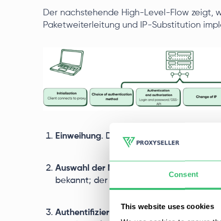
Der nachstehende High-Level-Flow zeigt, wie
Paketweiterleitung und IP-Substitution imp
Einweihung
. Der Client öffnet eine TCP-
Auswahl der Methode
. Der Client gibt 
Consent
bekannt; der Proxy wählt eine aus (kein
This website uses cookies
Authentifizierung und Autorisierung
. Der