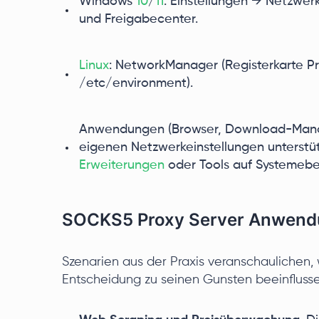
Windows
10
/
11
: Einstellungen → Netzwer
und Freigabecenter.
Linux
: NetworkManager (Registerkarte Pro
/etc/environment).
Anwendungen (Browser, Download-Manag
eigenen Netzwerkeinstellungen unterstütz
Erweiterungen
oder Tools auf Systemeb
SOCKS5 Proxy Server Anwendu
Szenarien aus der Praxis veranschaulichen, w
Entscheidung zu seinen Gunsten beeinfluss