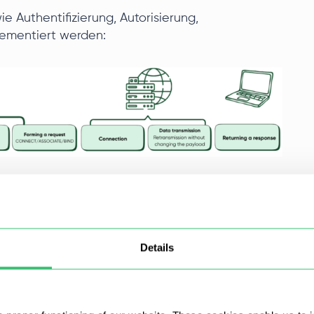
 Authentifizierung, Autorisierung,
lementiert werden:
Verbindung zum Vermittler.
die unterstützten Authentifizierungsmethoden
Details
e, Benutzername/Passwort, GSS-API usw.).
 Client authentifiziert sich; der Proxy wendet