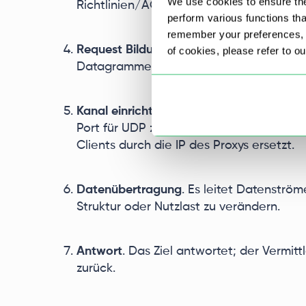
We use cookies to ensure the
Richtlinien/ACLs an, um zu entscheiden,
perform various functions th
remember your preferences, a
Request Bildung
. Der Client gibt die O
of cookies, please refer to o
Datagramme, BIND für eingehende Verbin
Kanal einrichten
. Der Vermittler initiier
Port für UDP zu und bestätigt die Bereit
Clients durch die IP des Proxys ersetzt.
Datenübertragung
. Es leitet Datenstr
Struktur oder Nutzlast zu verändern.
Antwort
. Das Ziel antwortet; der Vermit
zurück.