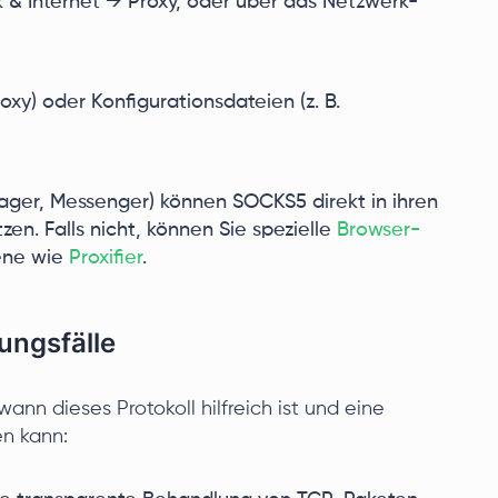
k & Internet → Proxy, oder über das Netzwerk-
xy) oder Konfigurationsdateien (z. B.
er, Messenger) können SOCKS5 direkt in ihren
en. Falls nicht, können Sie spezielle
Browser-
ene wie
Proxifier
.
ngsfälle
ann dieses Protokoll hilfreich ist und eine
en kann: