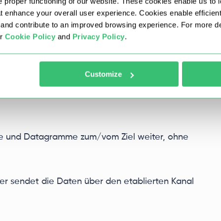
 proper functioning of our website. These cookies enable us to i
 ob der angeforderte Host/Port erlaubt ist.
at enhance your overall user experience. Cookies enable efficien
nd contribute to an improved browsing experience. For more det
peration an: CONNECT für TCP, UDP ASSOCIATE für
ur
Cookie Policy
and
Privacy Policy
.
dungen, sowie die Zieladresse und den Port.
Customize
t eine TCP-Verbindung zum Ziel oder weist einen
schaft. Zu diesem Zeitpunkt wird die reale IP des
öme und Datagramme zum/vom Ziel weiter, ohne
tler sendet die Daten über den etablierten Kanal