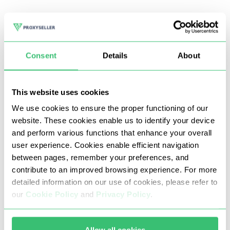
Multithread-Datenerfassung
Überwachung öffentlicher Inhalte und Interaktionen
ex
Consent
Details
About
This website uses cookies
We use cookies to ensure the proper functioning of our
website. These cookies enable us to identify your device
and perform various functions that enhance your overall
user experience. Cookies enable efficient navigation
between pages, remember your preferences, and
contribute to an improved browsing experience. For more
Unsere Bangladesch-Proxys verhindern DDoS-
detailed information on our use of cookies, please refer to
und Brute-Force-Angriffe, Carding sowie alle
our
Cookie Policy
and
Privacy Policy
.
anderen betrügerischen oder illegalen Aktivitäten.
Wir sorgen dafür, dass unser Pool sauber
bleibt, die Verbindungen stabil sind und der
Allow all cookies