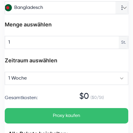
Bangladesch
Menge auswählen
St.
Zeitraum auswählen
1 Woche
$
0
Gesamtkosten
:
($
0
/
St
)
Proxy kaufen