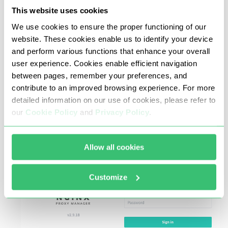
This website uses cookies
Site açıldığında, oturum açma ekranı
We use cookies to ensure the proper functioning of our
görünmelidir. Giriş yapmak için geliştiricinin
website. These cookies enable us to identify your device
sitesindeki varsayılan kimlik bilgilerini kullanın:
and perform various functions that enhance your overall
user experience. Cookies enable efficient navigation
between pages, remember your preferences, and
Email: admin@example.com

contribute to an improved browsing experience. For more
detailed information on our use of cookies, please refer to
our
Cookie Policy
and
Privacy Policy
.
İlk oturum açma denemesinin ardından sistem
sizden bunları değiştirmenizi isteyecektir.
Allow all cookies
Customize