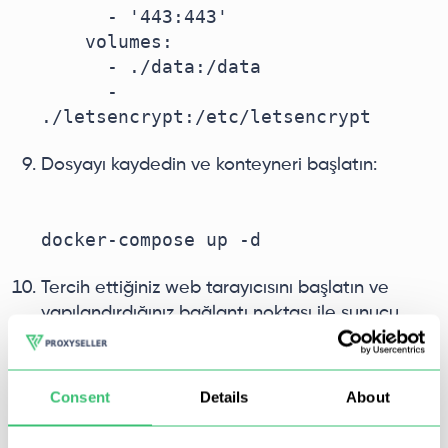
      - '443:443'

    volumes:

      - ./data:/data

      - 
Dosyayı kaydedin ve konteyneri başlatın:
Tercih ettiğiniz web tarayıcısını başlatın ve
yapılandırdığınız bağlantı noktası ile sunucu
adresini yazın. Bu örnekte 81 numaralı bağlantı
noktasını kullandık:
Consent
Details
About