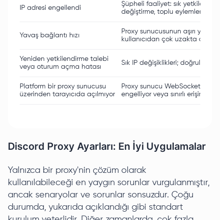
Şüpheli faaliyet: sık yetkilendi
IP adresi engellendi
değiştirme, toplu eylemler
Proxy sunucusunun aşırı yüklen
Yavaş bağlantı hızı
kullanıcıdan çok uzakta olması
Yeniden yetkilendirme talebi
Sık IP değişiklikleri; doğrulama 
veya oturum açma hatası
Platform bir proxy sunucusu
Proxy sunucu WebSocket bağlan
üzerinden tarayıcıda açılmıyor
engelliyor veya sınırlı erişime sa
Discord Proxy Ayarları: En İyi Uygulamalar
Yalnızca bir proxy'nin çözüm olarak
kullanılabileceği en yaygın sorunlar vurgulanmıştır,
ancak senaryolar ve sorunlar sonsuzdur. Çoğu
durumda, yukarıda açıklandığı gibi standart
kurulum yeterlidir. Diğer zamanlarda, çok fazla