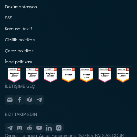
Dokümantasyon
SSS
Kamusal teklif
Gizlilik politikası
Çerez politikası
İade politikası
İLETIŞIME GEÇ
BIZI TAKIP EDIN
Cyprus, Larnaca, Agias Faneromenis, 143-145, PATSIAS COURT,