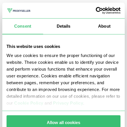
"Proxy'ler" sekmesine gidin, gerekli protokol
Consent
Details
About
türünü seçin: HTTP, HTTPS veya SOCKS. Sunucu
adresini ve bağlantı noktası numarasını
yazın. Hedef ortam IPv6’yı destekliyorsa, adres
This website uses cookies
havuzunu genişletmek için
IPv6 proxy satın
al
We use cookies to ensure the proper functioning of our
seçeneğini de değerlendirebilirsiniz. Varsa,
website. These cookies enable us to identify your device
kullanıcı adı ve parola kimlik bilgileri
and perform various functions that enhance your overall
gereksinimleri için uygun kutuları işaretleyin.
user experience. Cookies enable efficient navigation
Ana menüye erişmek için "Tamam" düğmesine
between pages, remember your preferences, and
tıklayın.
contribute to an improved browsing experience. For more
detailed information on our use of cookies, please refer to
our
Cookie Policy
and
Privacy Policy
.
Konum tabanlı IP adresinin Discord için ayarlanan
proxy adresine ayarlandığını doğrulamak için
Allow all cookies