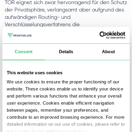
TOR eignet sich zwar hervorragend für den Schutz
der Privatsphäre, verlangsamt aber aufgrund des
aufwändigen Routing- und
Verschlüsselungsverfahrens die
Internetgeschwindigkeit erheblich. Außerdem kann
TOR durch die zufällige Zuweisung von
Ausgangsknoten ineffizient sein, wenn es darum
Consent
Details
About
geht, geografische Beschränkungen zu umgehen,
da es keine Garantie für eine Verbindung aus
einer bestimmten Region gibt.
This website uses cookies
We use cookies to ensure the proper functioning of our
Die Einrichtung von TOR ist im Vergleich zu
website. These cookies enable us to identify your device
einfacheren Datenschutz-Tools wie VPNs oder
and perform various functions that enhance your overall
Proxys komplexer und erfordert mehr technisches
user experience. Cookies enable efficient navigation
Wissen und Aufwand. Dies macht es weniger
between pages, remember your preferences, and
zugänglich für Gelegenheitsnutzer, die einfachere
contribute to an improved browsing experience. For more
Lösungen zur Verbesserung der Online-
detailed information on our use of cookies, please refer to
Privatsphäre und -Sicherheit bevorzugen könnten.
our
Cookie Policy
and
Privacy Policy
.