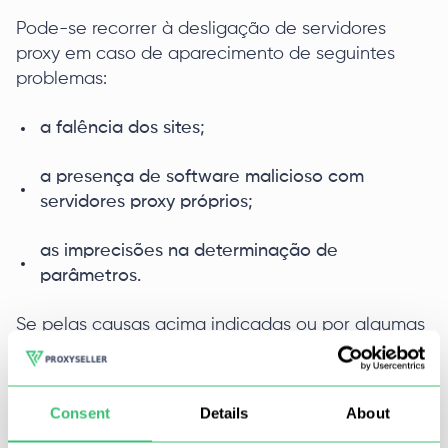
Pode-se recorrer à desligação de servidores
proxy em caso de aparecimento de seguintes
problemas:
a falência dos sites;
a presença de software malicioso com
servidores proxy próprios;
as imprecisões na determinação de
parâmetros.
Se pelas causas acima indicadas ou por algumas
outras causas seria preciso para Você desligar o
servidor proxy em Windows 7, deve-se aproveitar
um método universal.
Consent
Details
About