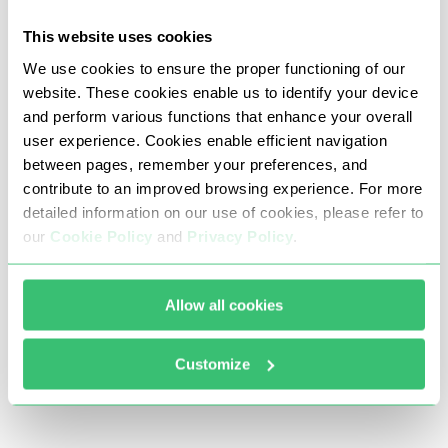
Manual passo a passo de desligação de
servidores proxy em Windows 7
This website uses cookies
We use cookies to ensure the proper functioning of our
Abra o painel de controlo e selecione "Rede e
website. These cookies enable us to identify your device
Internet":
and perform various functions that enhance your overall
user experience. Cookies enable efficient navigation
between pages, remember your preferences, and
contribute to an improved browsing experience. For more
detailed information on our use of cookies, please refer to
our
Cookie Policy
and
Privacy Policy
.
Allow all cookies
Customize