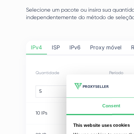
Selecione um pacote ou insira sua quantid
independentemente do método de seleção 
IPv4
ISP
IPv6
Proxy móvel
R
Quantidade
Período
1 semana
pcs.
Consent
10
IPs
1 semana
This website uses cookies