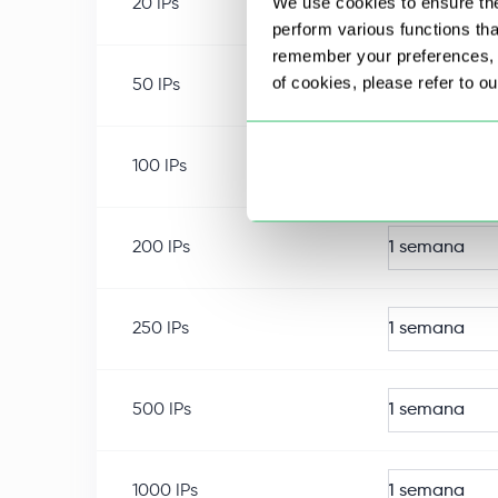
We use cookies to ensure the
20
IPs
1 semana
perform various functions th
remember your preferences, a
of cookies, please refer to o
50
IPs
1 semana
100
IPs
1 semana
200
IPs
1 semana
250
IPs
1 semana
500
IPs
1 semana
1000
IPs
1 semana