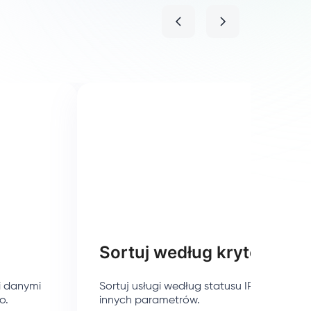
Sortuj według kryteriów
i danymi
Sortuj usługi według statusu IP, kraju, dat
o.
innych parametrów.