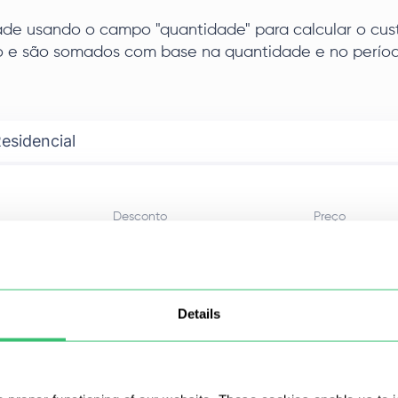
ade usando o campo "quantidade" para calcular o cus
e são somados com base na quantidade e no períod
esidencial
Desconto
Preço
-
$
0.9
/IP
Details
5%
$
0.86
/IP