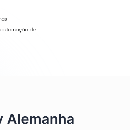
mas
u automação de
y Alemanha