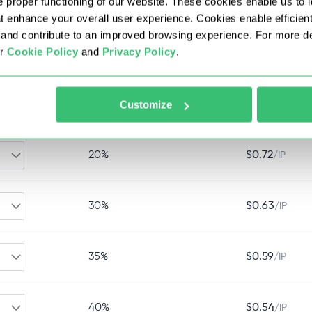
 proper functioning of our website. These cookies enable us to i
5%
$
0.86
/IP
at enhance your overall user experience. Cookies enable efficien
nd contribute to an improved browsing experience. For more det
ur
Cookie Policy
and
Privacy Policy
.
15%
$
0.77
/IP
Customize
20%
$
0.72
/IP
20%
$
0.72
/IP
30%
$
0.63
/IP
35%
$
0.59
/IP
40%
$
0.54
/IP