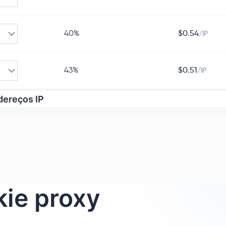
40%
$
0.54
/IP
43%
$
0.51
/IP
dereços IP
ie proxy