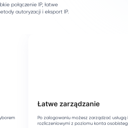
bkie połączenie IP, łatwe
tody autoryzacji i eksport IP.
Łatwe zarządzanie
wyborem
Po zalogowaniu możesz zarządzać usługą 
rozliczeniowymi z poziomu konta osobisteg