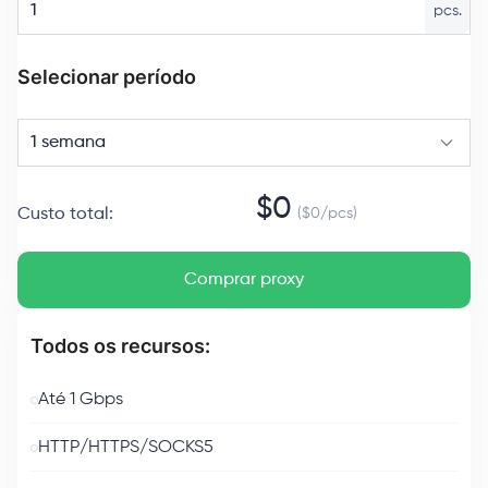
pcs.
Selecionar período
1 semana
$
0
Custo total
:
($
0
/
pcs
)
Comprar proxy
Todos os recursos:
Até 1 Gbps
HTTP/HTTPS/SOCKS5