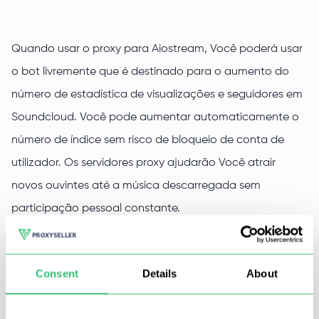
Quando usar o proxy para Aiostream, Você poderá usar
o bot livremente que é destinado para o aumento do
número de estadística de visualizações e seguidores em
Soundcloud. Você pode aumentar automaticamente o
número de índice sem risco de bloqueio de conta de
utilizador. Os servidores proxy ajudarão Você atrair
novos ouvintes até a música descarregada sem
participação pessoal constante.
Em Proxy-Seller Você pode adquirir os proxies para
Aiostream com velocidade até 1 Gb/s. Nossos servidores
Consent
Details
About
privados rápidos ajudarão Você usar o software
automatizado, usar a Internet de modo anónimo e