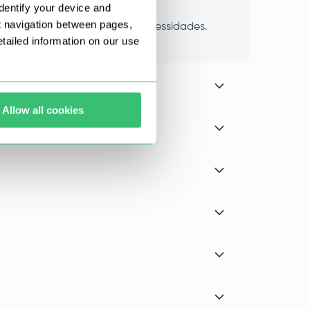
dentify your device and
t navigation between pages,
um que não atenda às suas necessidades.
ailed information on our use
Allow all cookies