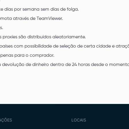
r
te dias por semana sem dias de folga.
remota através de TeamViewer.
s.
s proxies são distribuídos aleatoriamente.
0 países com possibilidade de seleção de certa cidade e atra
apenas para o comprador.
 ou devolução de dinheiro dentro de 24 horas desde o momen
AÇÕES
LOCAIS