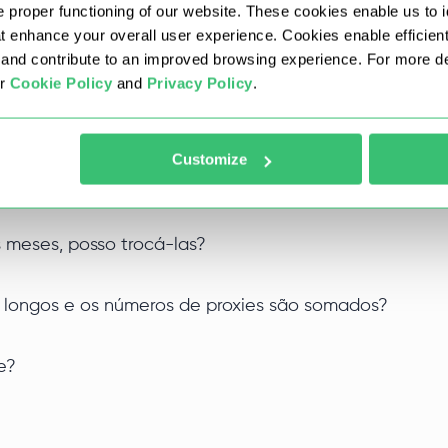
 proper functioning of our website. These cookies enable us to i
at enhance your overall user experience. Cookies enable efficien
dade de sub-redes e teremos prazer em substituir qualquer 
nd contribute to an improved browsing experience. For more det
 providenciaremos a substituição.
ur
Cookie Policy
and
Privacy Policy
.
e e/ou região (estado)?
Customize
us proxies?
 meses, posso trocá-las?
 longos e os números de proxies são somados?
e?