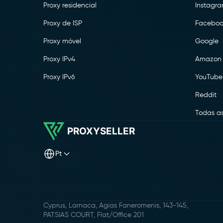
Proxy residencial
Instagr
Proxy de ISP
Faceboo
Proxy móvel
Google
Proxy IPv4
Amazon
Proxy IPv6
YouTube
Reddit
Todas as
PROXYSELLER
pt
Cyprus, Larnaca, Agias Faneromenis, 143-145,
PATSIAS COURT, Flat/Office 201