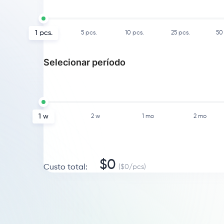
1
pcs.
5
pcs.
10
pcs.
25
pcs.
50
Selecionar período
1 w
2 w
1 mo
2 mo
$
0
Custo total
:
($
0
/
pcs
)