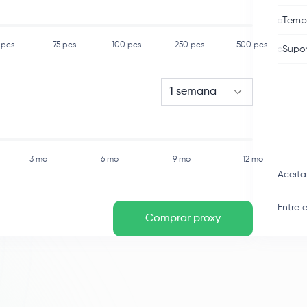
Tempo
pcs.
75
pcs.
100
pcs.
250
pcs.
500
pcs.
Supor
1 semana
3 mo
6 mo
9 mo
12 mo
Aceit
Entre 
Comprar proxy