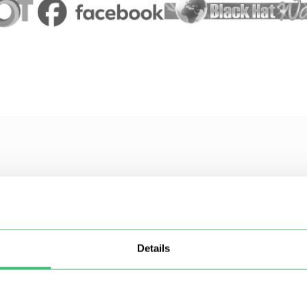
uentes
Details
s/sub-redes?