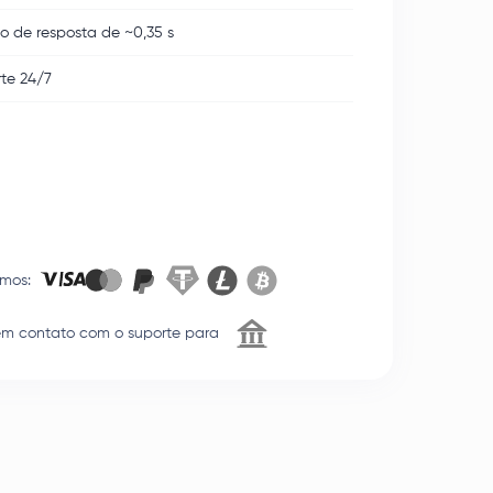
 de resposta de ~0,35 s
te 24/7
amos
:
em contato com o suporte para