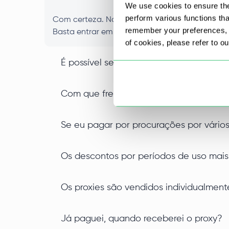
We use cookies to ensure the
perform various functions th
Com certeza. Nossos proxies vêm de uma varie
remember your preferences, a
Basta entrar em contato com nosso consultor e
of cookies, please refer to o
É possível selecionar proxies por cidad
Com que frequência você atualiza os se
Se eu pagar por procurações por vários
Os descontos por períodos de uso mais
Os proxies são vendidos individualment
Já paguei, quando receberei o proxy?