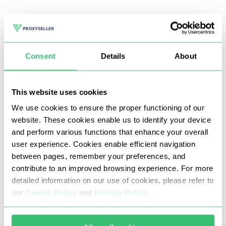
p
Consent
Details
About
This website uses cookies
We use cookies to ensure the proper functioning of our
website. These cookies enable us to identify your device
and perform various functions that enhance your overall
Nossos proxies da Suíça proíbem ataques DDoS e
user experience. Cookies enable efficient navigation
de força bruta, carding e qualquer outra
between pages, remember your preferences, and
atividade fraudulenta ou ilegal.
contribute to an improved browsing experience. For more
detailed information on our use of cookies, please refer to
Mantemos nosso pool limpo e as conexões
our
Cookie Policy
and
Privacy Policy
.
estáveis, com dados fluindo sem
interrupções.