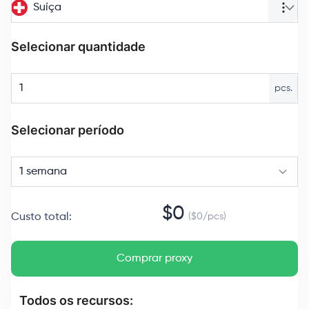
Suíça
Selecionar quantidade
pcs.
Selecionar período
1 semana
$
0
Custo total
:
($
0
/
pcs
)
Comprar proxy
Todos os recursos: