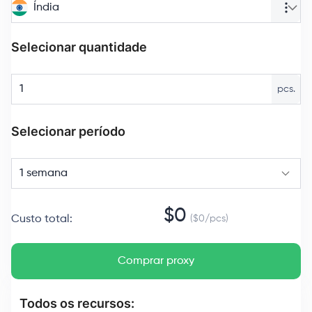
Índia
Selecionar quantidade
pcs.
Selecionar período
1 semana
$
0
Custo total
:
($
0
/
pcs
)
Comprar proxy
Todos os recursos: