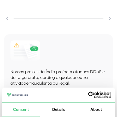
p
Nossos proxies da Índia proíbem ataques DDoS e
de força bruta, carding e qualquer outra
atividade fraudulenta ou ilegal.
Mantemos nosso pool limpo e as conexões
estáveis, com dados fluindo sem
interrupções.
Consent
Details
About