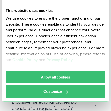
This website uses cookies
Perguntas frequentes
We use cookies to ensure the proper functioning of our
website. These cookies enable us to identify your device
and perform various functions that enhance your overall
user experience. Cookies enable efficient navigation
Posso obter proxies de diferentes
between pages, remember your preferences, and
redes/sub-redes?
contribute to an improved browsing experience. For more
detailed information on our use of cookies, please refer to
Com certeza. Nossos proxies vêm de uma
our
Cookie Policy
and
Privacy Policy
.
variedade de sub-redes e teremos prazer em
substituir qualquer um que não atenda às suas
necessidades. Basta entrar em contato com
Allow all cookies
nosso consultor e providenciaremos a
substituição.
Customize
É possível selecionar proxies por
cidade e/ou região (estado)?